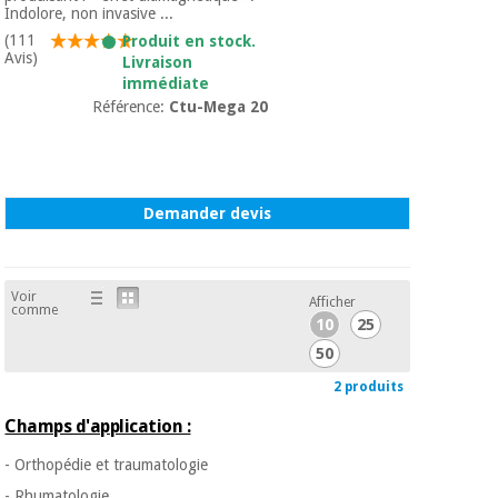
Indolore, non invasive ...
(111
Produit en stock.
Avis)
Livraison
immédiate
Référence:
Ctu-Mega 20
Demander devis
Voir
Afficher
comme
10
25
50
2 produits
Champs d'application :
- Orthopédie et traumatologie
- Rhumatologie