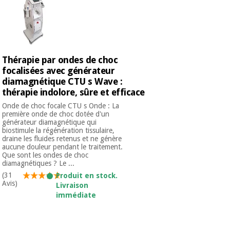
Matériel de
et
protection
pilates
essentiel
pour les
Sports
coronavirus
et
jeux
Thérapie par ondes de choc
focalisées avec générateur
Aérobic,
diamagnétique CTU s Wave :
Armoires
fitness
sanitaires
thérapie indolore, sûre et efficace
et
Onde de choc focale CTU s Onde : La
pilates
première onde de choc dotée d'un
Vétérinaire
générateur diamagnétique qui
biostimule la régénération tissulaire,
draine les fluides retenus et ne génère
Sports
Orthopédie
aucune douleur pendant le traitement.
et
Que sont les ondes de choc
jeux
diamagnétiques ? Le ...
Instruments
(31
Produit en stock.
chirurgicaux
Avis)
Livraison
(déstockage)
Armoires
immédiate
sanitaires