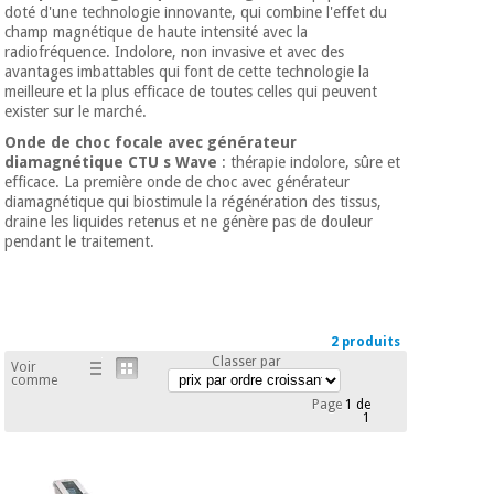
équipement
doté d'une technologie innovante, qui combine l'effet du
médical
champ magnétique de haute intensité avec la
Dentisterie
radiofréquence. Indolore, non invasive et avec des
Nouveautes
avantages imbattables qui font de cette technologie la
Offres
Médecine
meilleure et la plus efficace de toutes celles qui peuvent
traditionnelle
équipement
exister sur le marché.
chinoise
médical
Onde de choc focale avec générateur
diamagnétique CTU s Wave
: thérapie indolore, sûre et
Outlet
Offres
Mobilier
efficace. La première onde de choc avec générateur
clinique
Médecine
diamagnétique qui biostimule la régénération des tissus,
traditionnelle
draine les liquides retenus et ne génère pas de douleur
pendant le traitement.
chinoise
Académie
Armoires
Outlet
Tech
thérapeutiques
Fisaude
Mobilier
Matériel de
clinique
2 produits
protection
Académie
Classer par
essentiel
Voir
Tech
comme
pour les
Fisaude
Armoires
coronavirus
Page
1 de
1
thérapeutiques
Aérobic,
fitness