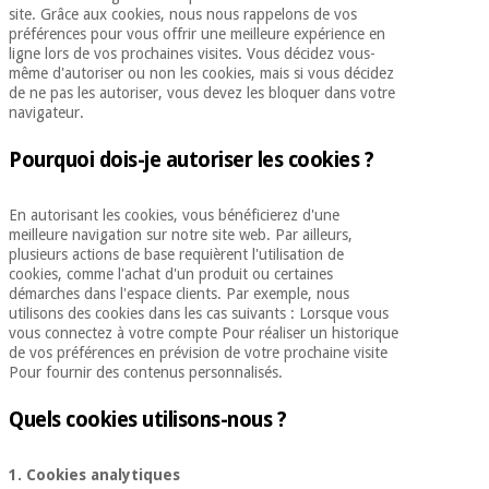
équipement
site. Grâce aux cookies, nous nous rappelons de vos
médical
préférences pour vous offrir une meilleure expérience en
Dentisterie
ligne lors de vos prochaines visites. Vous décidez vous-
Nouveautes
même d'autoriser ou non les cookies, mais si vous décidez
Offres
Médecine
de ne pas les autoriser, vous devez les bloquer dans votre
traditionnelle
équipement
navigateur.
chinoise
médical
Pourquoi dois-je autoriser les cookies ?
Outlet
Offres
Mobilier
clinique
Médecine
En autorisant les cookies, vous bénéficierez d'une
traditionnelle
meilleure navigation sur notre site web. Par ailleurs,
chinoise
Académie
Armoires
plusieurs actions de base requièrent l'utilisation de
Outlet
Tech
thérapeutiques
cookies, comme l'achat d'un produit ou certaines
Fisaude
démarches dans l'espace clients. Par exemple, nous
Mobilier
utilisons des cookies dans les cas suivants : Lorsque vous
Matériel de
clinique
vous connectez à votre compte Pour réaliser un historique
protection
de vos préférences en prévision de votre prochaine visite
Académie
essentiel
Pour fournir des contenus personnalisés.
Tech
pour les
Fisaude
Armoires
coronavirus
Quels cookies utilisons-nous ?
thérapeutiques
Aérobic,
fitness
1. Cookies analytiques