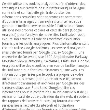
Matériel de
et
Ce site utilise des cookies analytiques afin d'obtenir des
protection
pilates
statistiques sur l'activité de l'utilisateur lorsqu'il navigue
essentiel
sur le site et sur l'activité générale du site. Les
pour les
informations recueillies sont anonymes et permettent
Sports
coronavirus
d'optimiser la navigation sur notre site Internet et de
et
garantir le meilleur service possible à l'utilisateur. Nous
jeux
utilisons nos propres cookies et ceux de tiers (Google
Analytics) pour l'analyse de notre site. L'utilisateur peut
Aérobic,
Armoires
exclure son activité à l'aide des systèmes d'exclusion
fitness
sanitaires
fournis par les outils analytiques. Plus d'informations sur .
et
Fisaude utilise Google Analytics, un service d'analyse de
pilates
sites Internet fourni par Google, Inc. (« Google »), une
Vétérinaire
entreprise de Delaware, sise 1600 Amphitheatre Parkway,
Mountain View (California), CA 94043, États-Unis. Google
Analytics utilise des « cookies » en vue de faciliter l'analyse
Sports
Orthopédie
de l'utilisation que font les utilisateurs du site web. Les
et
informations générées par le cookie à propos de votre
jeux
utilisation du site web (dont votre adresse IP) seront
Instruments
directement transmises et archivées par Google sur des
chirurgicaux
serveurs situés aux États-Unis. Google utilise ces
(déstockage)
informations pour le compte de Fisaude dans le but de (i)
Armoires
réaliser un suivi de votre utilisation du site web, (ii) obtenir
sanitaires
des rapports de l'activité du site, (iii) fournir d'autres
services liés à l'activité du site web et l'utilisation
d'Internet. Google pourra fournir ces informations à des