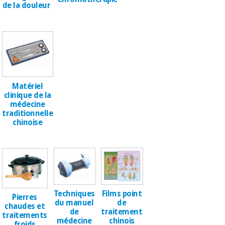
de la douleur
Vétérinaire
Orthopédie
Instruments
chirurgicaux
Matériel
(déstockage)
clinique de la
médecine
traditionnelle
chinoise
Techniques
Films point
Pierres
du manuel
de
chaudes et
de
traitement
traitements
médecine
chinois
froids