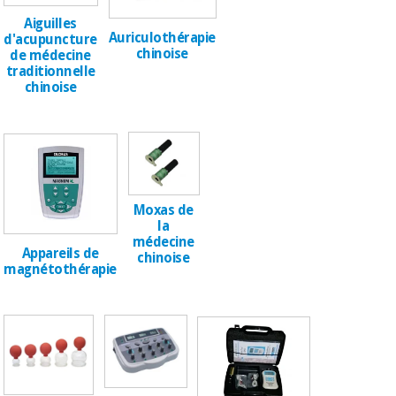
équipement
médical
Aiguilles
Dentisterie
Auriculothérapie
d'acupuncture
chinoise
Nouveautes
de médecine
Offres
Médecine
traditionnelle
traditionnelle
équipement
chinoise
chinoise
médical
Outlet
Offres
Mobilier
clinique
Médecine
traditionnelle
chinoise
Académie
Armoires
Outlet
Moxas de
Tech
thérapeutiques
la
Fisaude
médecine
Mobilier
Appareils de
chinoise
Matériel de
clinique
magnétothérapie
protection
Académie
essentiel
Tech
pour les
Fisaude
Armoires
coronavirus
thérapeutiques
Aérobic,
fitness