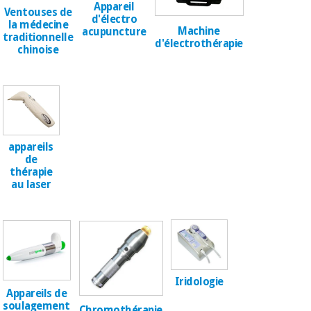
Matériel de
et
Appareil
Ventouses de
protection
pilates
d'électro
la médecine
essentiel
Machine
acupuncture
traditionnelle
d'électrothérapie
pour les
chinoise
Sports
coronavirus
et
jeux
Aérobic,
Armoires
fitness
sanitaires
et
pilates
appareils
Vétérinaire
de
thérapie
au laser
Sports
Orthopédie
et
jeux
Instruments
chirurgicaux
(déstockage)
Armoires
sanitaires
Iridologie
Appareils de
soulagement
Chromothérapie