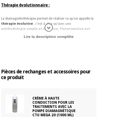
Thérapie évolutionnaire :
La diamagnétothérapie permet de réaliser ce qu'on appelle la
thérapie évolutive
, c'est-à-dire qu'avec une
méthodologie simple et intuitive,
l'intervention est
plus d'inf
effectuée
en prenant comme référence l'évolution de
Lire la description complète
la pathologie selon une méthode objective.
Les instruments disponibles pour le
CTU Mega 20 sont 4
mécanismes d'action
qui, lorsqu'ils sont correctement
paramétrés,
permettent le traitement de
différentes pathologies
en fonction des modifications
Pièces de rechanges et accessoires pour
qu'elles subissent dans leurs différentes phases évolutives.
ce produit
Effet « POUSSER et TIRER » : Combinaison de
diamagnétothérapie et de diathermie :
CRÈME À HAUTE
CONDUCTION POUR LES
Pour les pathologies inflammatoires, le CTU-Mega 20
TRAITEMENTS AVEC LA
propose une
technique de travail particulière
qui
POMPE DIAMAGNÉTIQUE
CTU MEGA 20 (1000 ML)
combine
simultanément l'
activité de la