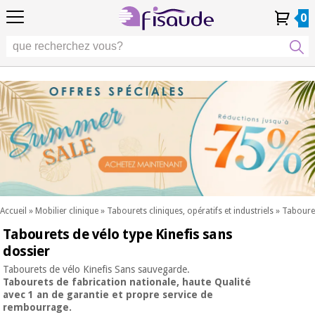
FR
FR
Physiothérapie
Physiothérapie
0
4,8
4,8
4,8
DE
DE
/ 5
/ 5
/ 5
Technologies
Technologies
ES
ES
Mon
Mon
Mes
Mes
différentielles
PT
PT
Compte
Compte
commandes
commandes
différentielles
Podologie
IT
IT
Podologie
EU
EU
Esthétique,
dermocosmétique
Occasion
Esthétique,
et médecine
Occasion
Fisaude
dermocosmétique
esthétique
Fisaude
et médecine
esthétique
Bien-
SUMMER
être,
SALE
qualité
SUMMER
Bien-
de vie
SALE
être,
et
Accueil
»
Mobilier clinique
»
Tabourets cliniques, opératifs et industriels
»
Tabouret
qualité
soins
Tabourets de vélo type Kinefis sans
Nos
du
de vie
produits
corps
dossier
et
Kinefis
Nos
soins
Tabourets de vélo Kinefis Sans sauvegarde.
produits
du
Tabourets de fabrication nationale, haute Qualité
Dentisterie
avec 1 an de garantie et propre service de
Kinefis
corps
rembourrage.
Nouveautes