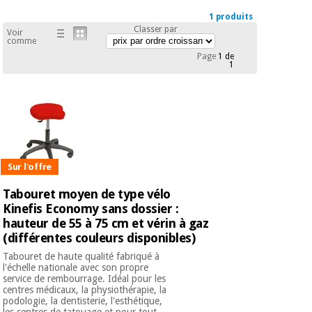
équipement
médical
1 produits
Dentisterie
Classer par
Voir
comme
Nouveautes
Offres
Médecine
Page
1 de
traditionnelle
1
équipement
chinoise
médical
Outlet
Offres
Mobilier
clinique
Médecine
traditionnelle
chinoise
Académie
Armoires
Outlet
Sur l'offre
Tech
thérapeutiques
Fisaude
Tabouret moyen de type vélo
Mobilier
Matériel de
Kinefis Economy sans dossier :
clinique
protection
hauteur de 55 à 75 cm et vérin à gaz
Académie
essentiel
(différentes couleurs disponibles)
Tech
pour les
Fisaude
Armoires
coronavirus
Tabouret de haute qualité fabriqué à
l'échelle nationale avec son propre
thérapeutiques
service de rembourrage. Idéal pour les
centres médicaux, la physiothérapie, la
Aérobic,
podologie, la dentisterie, l'esthétique,
fitness
les centres de tatouage et pour tout