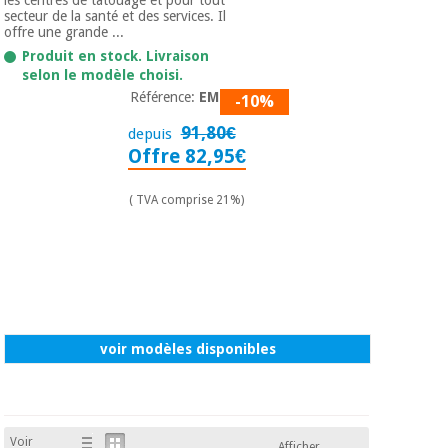
Matériel de
et
secteur de la santé et des services. Il
protection
pilates
offre une grande ...
essentiel
Produit en stock. Livraison
pour les
Sports
selon le modèle choisi.
coronavirus
et
Référence:
EM-13
-10%
jeux
91,80€
depuis
Aérobic,
Offre 82,95€
Armoires
fitness
sanitaires
et
( TVA comprise 21%)
pilates
Vétérinaire
Sports
Orthopédie
et
jeux
Instruments
chirurgicaux
voir modèles disponibles
(déstockage)
Armoires
sanitaires
Voir
Afficher