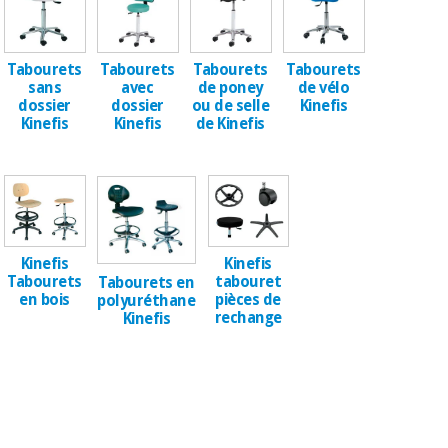
équipement
médical
Dentisterie
Nouveautes
Tabourets
Tabourets
Tabourets
Tabourets
Offres
Médecine
sans
avec
de poney
de vélo
traditionnelle
équipement
dossier
dossier
ou de selle
Kinefis
chinoise
médical
Kinefis
Kinefis
de Kinefis
Outlet
Offres
Mobilier
clinique
Médecine
traditionnelle
chinoise
Académie
Armoires
Outlet
Tech
thérapeutiques
Fisaude
Kinefis
Kinefis
Tabourets
tabouret
Tabourets en
Mobilier
Matériel de
en bois
pièces de
polyuréthane
clinique
protection
rechange
Kinefis
Académie
essentiel
Tech
pour les
Fisaude
Armoires
coronavirus
thérapeutiques
Aérobic,
fitness