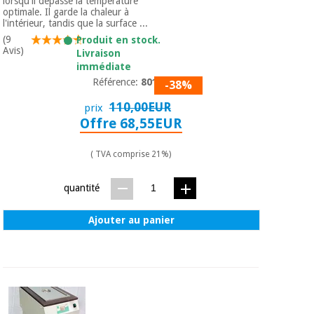
lorsqu'il dépasse la température
optimale. Il garde la chaleur à
l'intérieur, tandis que la surface ...
(9
Produit en stock.
Avis)
Livraison
immédiate
Référence:
80101
-38%
110,00EUR
prix
Offre 68,55EUR
( TVA comprise 21%)
quantité
Ajouter au panier