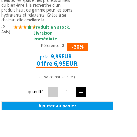
beauté, les spas et les professionnels
Matériel de
et
du bien-être à la recherche d'un
protection
pilates
produit haut de gamme pour les soins
essentiel
hydratants et relaxants. Grâce à sa
pour les
chaleur, elle améliore la ...
Sports
coronavirus
(2
Produit en stock.
et
Avis)
Livraison
jeux
immédiate
Aérobic,
Référence:
Z-174
-30%
Armoires
fitness
sanitaires
9,99EUR
prix
et
Offre 6,95EUR
pilates
Vétérinaire
( TVA comprise 21%)
Sports
Orthopédie
et
quantité
jeux
Instruments
chirurgicaux
Ajouter au panier
(déstockage)
Armoires
sanitaires