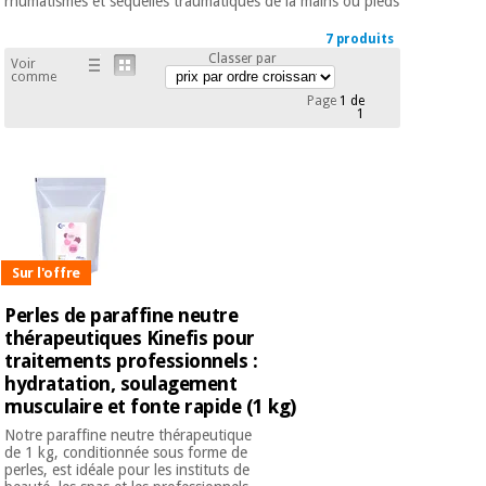
rhumatismes et séquelles traumatiques de la mains ou pieds
équipement
médical
Dentisterie
7 produits
Classer par
Voir
Nouveautes
Offres
comme
Médecine
traditionnelle
Page
1 de
équipement
1
chinoise
médical
Outlet
Offres
Mobilier
clinique
Médecine
traditionnelle
chinoise
Académie
Armoires
Outlet
Tech
thérapeutiques
Sur l'offre
Fisaude
Mobilier
Perles de paraffine neutre
Matériel de
clinique
thérapeutiques Kinefis pour
protection
Académie
essentiel
traitements professionnels :
Tech
pour les
hydratation, soulagement
Fisaude
Armoires
coronavirus
musculaire et fonte rapide (1 kg)
thérapeutiques
Notre paraffine neutre thérapeutique
Aérobic,
de 1 kg, conditionnée sous forme de
perles, est idéale pour les instituts de
fitness