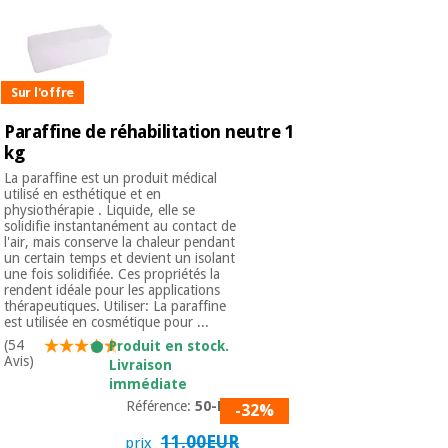
Vétérinaire
Orthopédie
Sur l'offre
Paraffine de réhabilitation neutre 1
Instruments
kg
chirurgicaux
(déstockage)
La paraffine est un produit médical
utilisé en esthétique et en
physiothérapie . Liquide, elle se
solidifie instantanément au contact de
l'air, mais conserve la chaleur pendant
un certain temps et devient un isolant
une fois solidifiée. Ces propriétés la
rendent idéale pour les applications
thérapeutiques. Utiliser: La paraffine
est utilisée en cosmétique pour ...
(54
Produit en stock.
Avis)
Livraison
immédiate
Référence:
50-PL1
-32%
11,00EUR
prix