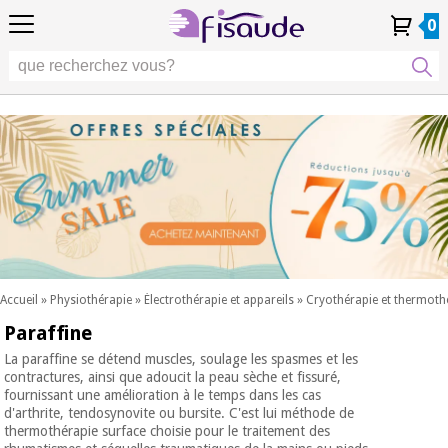
FR
FR
Physiothérapie
Physiothérapie
0
4,8
4,8
4,8
DE
DE
/ 5
/ 5
/ 5
Technologies
Technologies
ES
ES
Mon
Mon
Mes
Mes
différentielles
PT
PT
Compte
Compte
commandes
commandes
différentielles
Podologie
IT
IT
Podologie
EU
EU
Esthétique,
dermocosmétique
Occasion
Esthétique,
et médecine
Occasion
Fisaude
dermocosmétique
esthétique
Fisaude
et médecine
esthétique
Bien-
SUMMER
être,
SALE
qualité
SUMMER
Bien-
de vie
SALE
être,
et
Accueil
»
Physiothérapie
»
Électrothérapie et appareils
»
Cryothérapie et thermothé
qualité
soins
Paraffine
Nos
du
de vie
produits
corps
et
La paraffine se détend muscles, soulage les spasmes et les
Kinefis
contractures, ainsi que adoucit la peau sèche et fissuré,
Nos
soins
fournissant une amélioration à le temps dans les cas
produits
du
Dentisterie
d'arthrite, tendosynovite ou bursite. C'est lui méthode de
Kinefis
corps
thermothérapie surface choisie pour le traitement des
Nouveautes