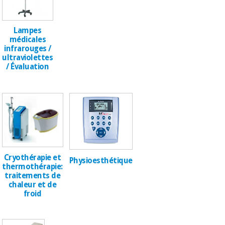
Vétérinaire
Lampes
Orthopédie
médicales
infrarouges /
ultraviolettes
/ Évaluation
Instruments
chirurgicaux
(déstockage)
Cryothérapie et
Physioesthétique
thermothérapie:
traitements de
chaleur et de
froid