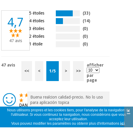
5 étoiles
(33)
4,7
4 étoiles
(14)
3 étoiles
(0)
2 étoiles
(0)
47 avis
1 étoile
(0)
47 avis
afficher
<<
<
1
/
5
>
>>
par
page
Buena realcion calidad-precio. No lo uso
para aplicación topica
DANIEL
×
Espagne
Nous utilisons propres et les cookies tiers, pour l'analyse de la navigation de
l'utilisateur. Si vous continuez la navigation, nous considérons que vous
02/11/2025
acceptez leur utilisation.
Vous pouvez modifier les paramètres ou obtenir plus d'informations
ici
.