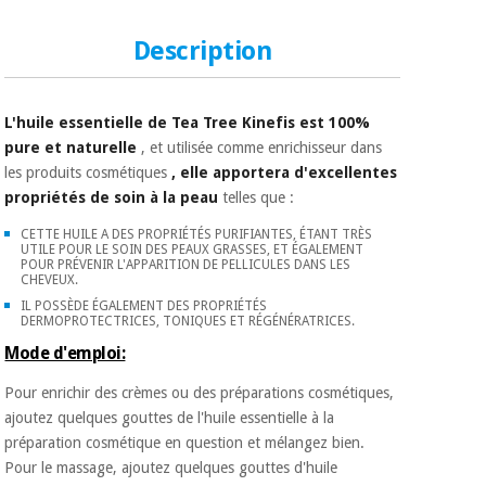
Matériel de
et
protection
pilates
Description
essentiel
pour les
Sports
coronavirus
et
jeux
L'huile essentielle de Tea Tree Kinefis est 100%
pure et naturelle
, et utilisée comme enrichisseur dans
Aérobic,
Armoires
les produits cosmétiques
, elle apportera d'excellentes
fitness
sanitaires
propriétés de soin à la peau
telles que :
et
pilates
CETTE HUILE A DES PROPRIÉTÉS PURIFIANTES, ÉTANT TRÈS
Vétérinaire
UTILE POUR LE SOIN DES PEAUX GRASSES, ET ÉGALEMENT
POUR PRÉVENIR L'APPARITION DE PELLICULES DANS LES
CHEVEUX.
Sports
Orthopédie
IL POSSÈDE ÉGALEMENT DES PROPRIÉTÉS
et
DERMOPROTECTRICES, TONIQUES ET RÉGÉNÉRATRICES.
jeux
Mode d'emploi:
Instruments
chirurgicaux
Pour enrichir des crèmes ou des préparations cosmétiques,
(déstockage)
Armoires
ajoutez quelques gouttes de l'huile essentielle à la
sanitaires
préparation cosmétique en question et mélangez bien.
Pour le massage, ajoutez quelques gouttes d'huile