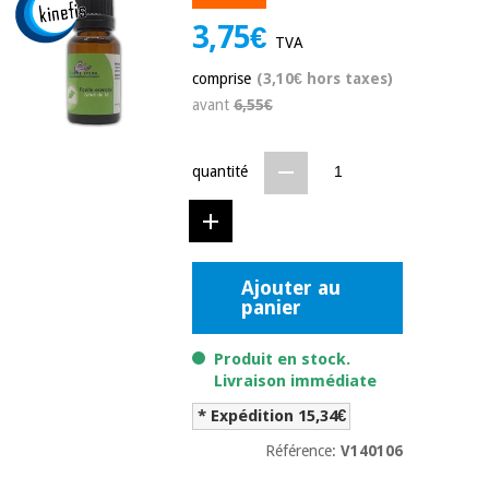
équipement
médical
3,75€
Dentisterie
TVA
Nouveautes
Offres
comprise
(3,10€ hors taxes)
Médecine
traditionnelle
avant
6,55€
équipement
chinoise
médical
Outlet
Offres
quantité
Mobilier
clinique
Médecine
traditionnelle
chinoise
Académie
Armoires
Outlet
Tech
thérapeutiques
Fisaude
Ajouter au
panier
Mobilier
Matériel de
clinique
protection
Académie
Produit en stock.
essentiel
Tech
Livraison immédiate
pour les
Fisaude
Armoires
coronavirus
* Expédition 15,34€
thérapeutiques
Référence:
V140106
Aérobic,
fitness