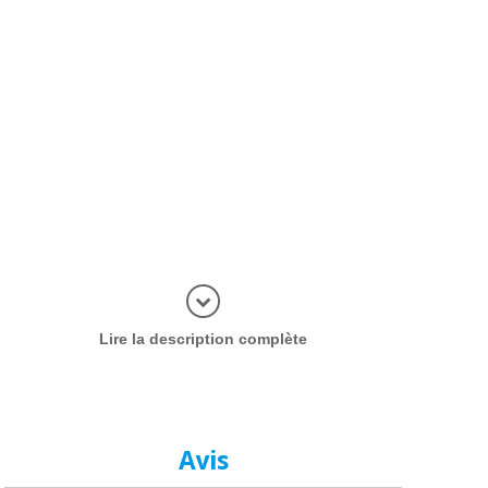
plus d'inf
Lire la description complète
Avis