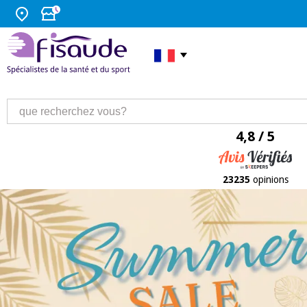
4,8 / 5
23235
opinions