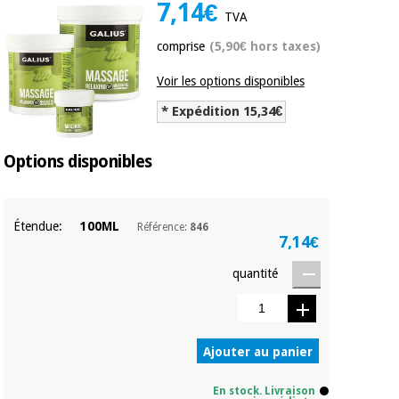
équipement
7,14€
TVA
médical
Dentisterie
comprise
(5,90€ hors taxes)
Nouveautes
Offres
Médecine
traditionnelle
Voir les options disponibles
équipement
chinoise
médical
* Expédition 15,34€
Outlet
Offres
Mobilier
clinique
Options disponibles
Médecine
traditionnelle
chinoise
Académie
Armoires
Outlet
Tech
thérapeutiques
Étendue:
100ML
Référence:
846
Fisaude
7,14€
Mobilier
Matériel de
clinique
quantité
protection
Académie
essentiel
Tech
pour les
Fisaude
Armoires
coronavirus
thérapeutiques
Ajouter au panier
Aérobic,
fitness
En stock. Livraison