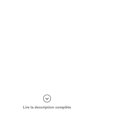
plus d'inf
Lire la description complète