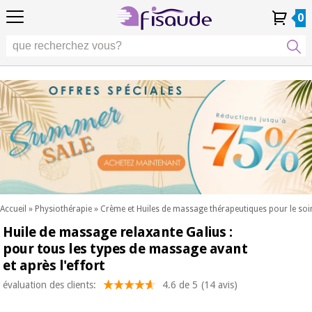
FR
FR
Physiothérapie
Physiothérapie
0
4,8
4,8
4,8
DE
DE
/ 5
/ 5
/ 5
Technologies
Technologies
ES
ES
Mon
Mon
Mes
Mes
différentielles
PT
PT
Compte
Compte
commandes
commandes
différentielles
Podologie
IT
IT
Podologie
EU
EU
Esthétique,
dermocosmétique
Occasion
Esthétique,
et médecine
Occasion
Fisaude
dermocosmétique
esthétique
Fisaude
et médecine
esthétique
Bien-
SUMMER
être,
SALE
qualité
SUMMER
Bien-
de vie
SALE
être,
et
Accueil
»
Physiothérapie
»
Crème et Huiles de massage thérapeutiques pour le soi
qualité
soins
Huile de massage relaxante Galius :
Nos
du
de vie
produits
corps
pour tous les types de massage avant
et
Kinefis
et après l'effort
Nos
soins
produits
du
Dentisterie
évaluation des clients:
4.6 de 5
(14 avis)
Kinefis
corps
Nouveautes