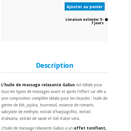
Vétérinaire
Ajouter au panier
Livraison estimée: 5-
Orthopédie
7 jours
Instruments
chirurgicaux
(déstockage)
Description
L'huile de massage relaxante Galius
est idéale pour
tous les types de massages avant et après l'effort car elle a
une composition complète idéale pour les muscles : huile de
germe de blé, jojoba, tournesol, essence de romarin,
salicylate de méthyle, extrait d'harpagofito, extrait
d'ulmaria, extrait de saule et Gel d'aloe vera.
L'huile de massage relaxante Galius a un
effet tonifiant,