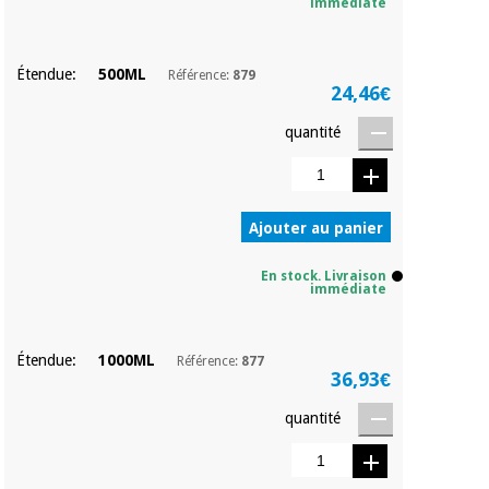
Matériel de
et
immédiate
protection
pilates
essentiel
pour les
Étendue:
500ML
Référence:
879
Sports
24,46€
coronavirus
et
jeux
quantité
Aérobic,
Armoires
fitness
sanitaires
et
Ajouter au panier
pilates
Vétérinaire
En stock. Livraison
immédiate
Sports
Orthopédie
et
jeux
Instruments
Étendue:
1000ML
Référence:
877
chirurgicaux
36,93€
(déstockage)
Armoires
quantité
sanitaires