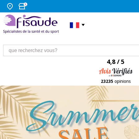
4,8 / 5
23235
opinions