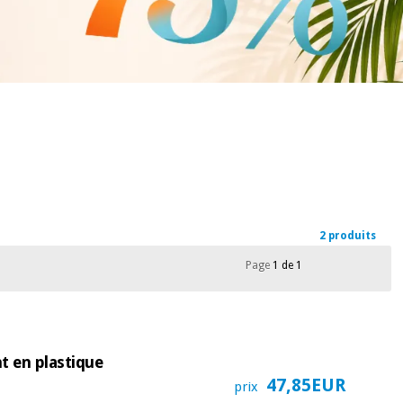
2 produits
Page
1 de 1
nt en plastique
47,85EUR
prix