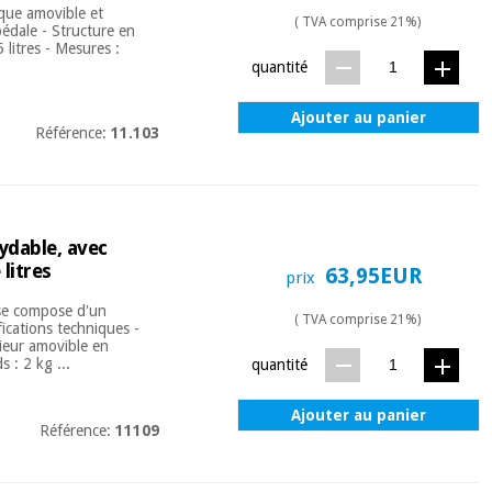
ique amovible et
( TVA comprise 21%)
pédale - Structure en
 litres - Mesures :
quantité
Ajouter au panier
Référence:
11.103
ydable, avec
litres
63,95EUR
prix
 se compose d'un
( TVA comprise 21%)
fications techniques -
rieur amovible en
 : 2 kg ...
quantité
Ajouter au panier
Référence:
11109