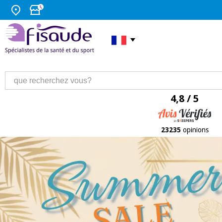
4,8 / 5
23235
opinions