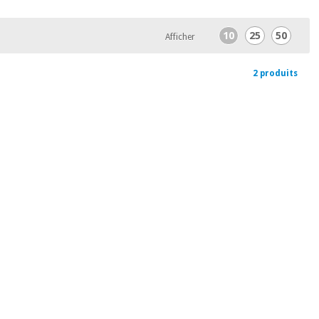
10
25
50
Afficher
2 produits