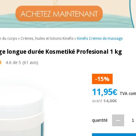
n du corps
»
Crèmes, huiles et lotions Kinefis
»
Kinefis Crèmes de massage
e longue durée Kosmetiké Profesional 1 kg
4.6 de 5
(61 avis)
-15%
11,95€
TVA com
avant
14,00€
quantité