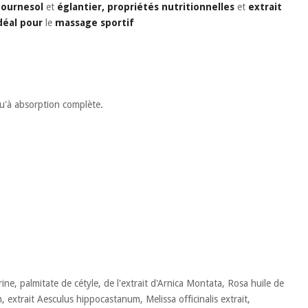
tournesol
et
églantier,
propriétés nutritionnelles
et
extrait
déal pour
le
massage sportif
u'à absorption complète.
ine, palmitate de cétyle, de l'extrait d'Arnica Montata, Rosa huile de
extrait Aesculus hippocastanum, Melissa officinalis extrait,