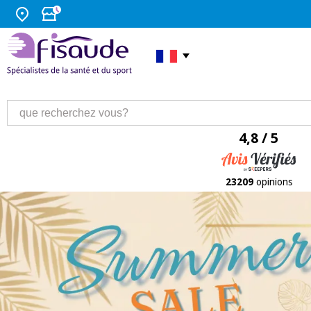
4,8 / 5
23209
opinions