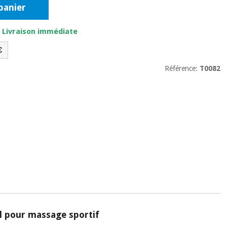
panier
. Livraison immédiate
€
Référence:
T0082
l pour massage sportif