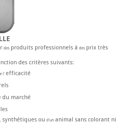
LLE
r
produits professionnels à
prix très
des
des
onction des critères suivants:
efficacité
e l'
rels
le du marché
les
, synthétiques ou
animal sans colorant ni
d'un