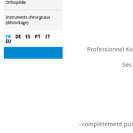
Orthopédie
Instruments chirurgicaux
(déstockage)
FR
DE
ES
PT
IT
EU
Professionnel Ko
Ses
- complètement pur