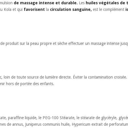
mulsion
de massage intense et durable.
Les
huiles végétales
de
u Kola et qui
favorisent
la
circulation sanguine,
est le complément
i
de produit sur la peau propre et sèche effectuer un massage intense jusq
c, loin de toute source de lumière directe. Éviter la contamination croisée.
nir hors de portée des enfants.
te, paraffine liquide, le PEG-100 Stéarate, le stéarate de glycéryle, glycér
nes de annus, Juniperus communis huile, Hypericum extrait de perforatum, 