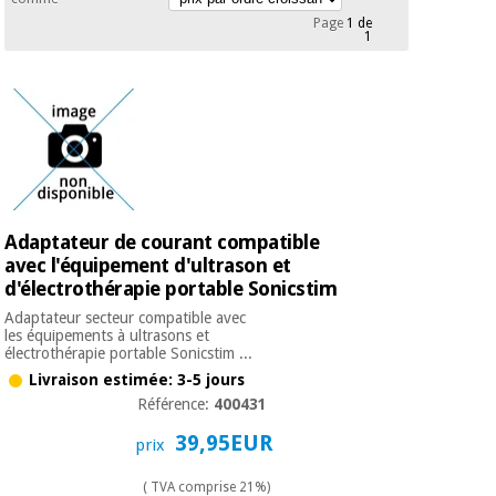
équipement
Page
1 de
médical
1
Dentisterie
Nouveautes
Offres
Médecine
traditionnelle
équipement
chinoise
médical
Outlet
Offres
Mobilier
clinique
Médecine
traditionnelle
Adaptateur de courant compatible
chinoise
Académie
Armoires
Outlet
avec l'équipement d'ultrason et
Tech
thérapeutiques
d'électrothérapie portable Sonicstim
Fisaude
Mobilier
Adaptateur secteur compatible avec
Matériel de
les équipements à ultrasons et
clinique
protection
électrothérapie portable Sonicstim ...
Académie
essentiel
Livraison estimée: 3-5 jours
Tech
pour les
Référence:
400431
Fisaude
Armoires
coronavirus
thérapeutiques
39,95EUR
prix
Aérobic,
fitness
( TVA comprise 21%)