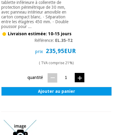
tablette inférieure à collerette de
Vétérinaire
protection périmétrique de 30 mm,
avec panneau intérieur amovible en
carton compact blanc. - Séparation
entre les étagères 450 mm. - Double
Orthopédie
poussoir pour ...
Livraison estimée: 10-15 jours
Référence:
EL.35-T2
Instruments
chirurgicaux
235,95EUR
prix
(déstockage)
( TVA comprise 21%)
quantité
Ajouter au panier