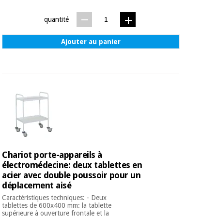
Matériel de
et
protection
pilates
quantité
essentiel
pour les
Sports
coronavirus
Ajouter au panier
et
jeux
Aérobic,
Armoires
fitness
sanitaires
et
pilates
Vétérinaire
Sports
Orthopédie
et
jeux
Chariot porte-appareils à
Instruments
électromédecine: deux tablettes en
chirurgicaux
acier avec double poussoir pour un
(déstockage)
Armoires
déplacement aisé
sanitaires
Caractéristiques techniques: - Deux
tablettes de 600x400 mm: la tablette
supérieure à ouverture frontale et la