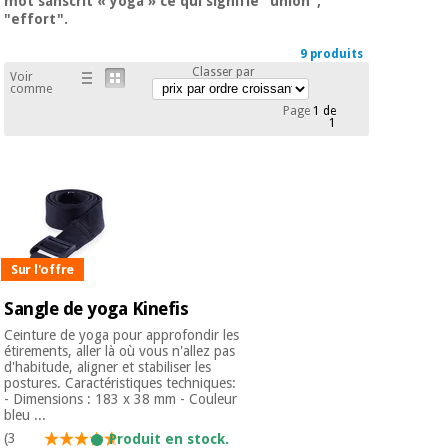
mot sanscrit « yoga » ce qui signifie "union",
équipement
"effort".
médical
Dentisterie
9 produits
Nouveautes
Offres
Médecine
Classer par
Voir
comme
traditionnelle
équipement
chinoise
Page
1 de
médical
1
Outlet
Offres
Mobilier
clinique
Médecine
traditionnelle
chinoise
Académie
Armoires
Outlet
Tech
thérapeutiques
Fisaude
Sur l'offre
Mobilier
Matériel de
clinique
Sangle de yoga Kinefis
protection
Académie
essentiel
Ceinture de yoga pour approfondir les
Tech
pour les
étirements, aller là où vous n'allez pas
Fisaude
Armoires
coronavirus
d'habitude, aligner et stabiliser les
postures. Caractéristiques techniques:
thérapeutiques
- Dimensions : 183 x 38 mm - Couleur
bleu ...
Aérobic,
fitness
(3
Produit en stock.