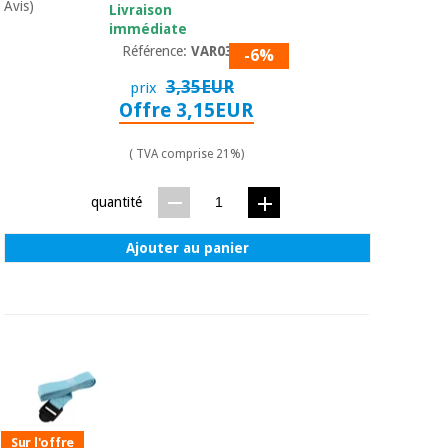
Matériel de
et
Avis)
Livraison
protection
pilates
immédiate
essentiel
Référence:
VAR030
-6%
pour les
Sports
3,35EUR
coronavirus
prix
et
Offre 3,15EUR
jeux
Aérobic,
( TVA comprise 21%)
Armoires
fitness
sanitaires
et
quantité
pilates
Vétérinaire
Ajouter au panier
Sports
Orthopédie
et
jeux
Instruments
chirurgicaux
(déstockage)
Armoires
sanitaires
Sur l'offre