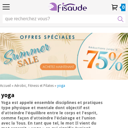
FR
FR
Physiothérapie
Physiothérapie
0
4,8
4,8
4,8
DE
DE
/ 5
/ 5
/ 5
Technologies
Technologies
ES
ES
Mon
Mon
Mes
Mes
différentielles
PT
PT
Compte
Compte
commandes
commandes
différentielles
Podologie
IT
IT
Podologie
EU
EU
Esthétique,
dermocosmétique
Occasion
Esthétique,
et médecine
Occasion
Fisaude
dermocosmétique
esthétique
Fisaude
et médecine
esthétique
Bien-
SUMMER
être,
SALE
qualité
SUMMER
Bien-
de vie
SALE
être,
et
Accueil
»
Aérobic, Fitness et Pilates
»
yoga
qualité
soins
yoga
Nos
du
de vie
produits
corps
et
Yoga
est appelé ensemble disciplines et pratiques
Kinefis
type physique et mentale dont objectif est
Nos
soins
d'atteindre l'équilibre entre le corps et l'esprit,
produits
du
Dentisterie
comme façon d'atteindre l'éclairage et l'union
Kinefis
corps
avec la Tous. En tant que tel, le mot Il vient du
Nouveautes