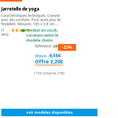
Vétérinaire
Jarretelle de yoga
Caractéristiques techniques: Cravate
Orthopédie
avec des crochets. Pour avoir plus de
flexibilité. Mesures: 185 x 3,8 cm ...
(1
Produit en stock.
avis)
Livraison selon le
Instruments
modèle choisi.
chirurgicaux
Référence:
28403
(déstockage)
-23%
4,15€
depuis
Offre 3,20€
( TVA comprise 21%)
voir modèles disponibles