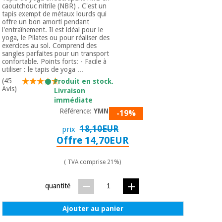
caoutchouc nitrile (NBR) . C'est un
tapis exempt de métaux lourds qui
offre un bon amorti pendant
l'entraînement. Il est idéal pour le
yoga, le Pilates ou pour réaliser des
exercices au sol. Comprend des
sangles parfaites pour un transport
confortable. Points forts: - Facile à
utiliser : le tapis de yoga ...
(45
Produit en stock.
Avis)
Livraison
immédiate
Référence:
YMN-10
-19%
18,10EUR
prix
Offre 14,70EUR
( TVA comprise 21%)
quantité
Ajouter au panier