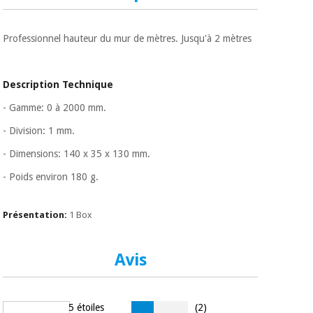
Matériel de
et
protection
pilates
essentiel
Professionnel hauteur du mur de mètres. Jusqu'à 2 mètres
pour les
Sports
coronavirus
et
jeux
Description Technique
Aérobic,
- Gamme: 0 à 2000 mm.
Armoires
fitness
sanitaires
- Division: 1 mm.
et
pilates
- Dimensions: 140 x 35 x 130 mm.
Vétérinaire
- Poids environ 180 g.
Sports
Orthopédie
et
Présentation:
1 Box
jeux
Instruments
chirurgicaux
(déstockage)
Avis
Armoires
sanitaires
5 étoiles
(2)