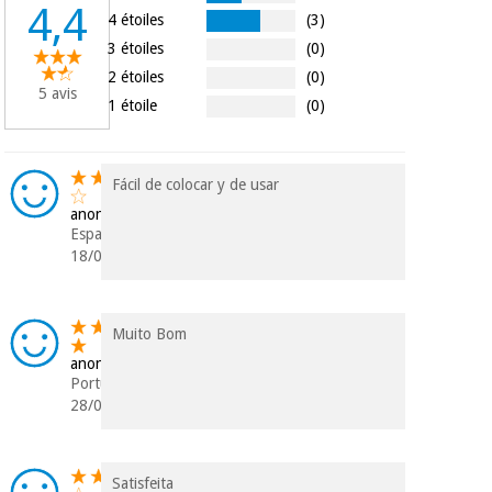
4,4
Vétérinaire
4 étoiles
(3)
3 étoiles
(0)
2 étoiles
(0)
Orthopédie
5 avis
1 étoile
(0)
Instruments
chirurgicaux
Fácil de colocar y de usar
(déstockage)
anonyme
Espagne
18/03/2021
Muito Bom
anonyme
Portugal
28/02/2020
Satisfeita