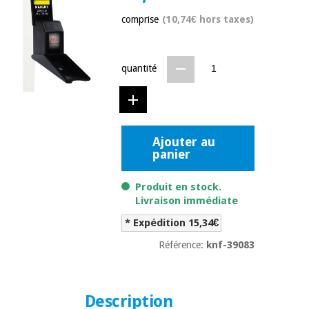
équipement
médical
comprise
(10,74€ hors taxes)
Dentisterie
Nouveautes
Offres
Médecine
traditionnelle
équipement
quantité
chinoise
médical
Outlet
Offres
Mobilier
clinique
Médecine
traditionnelle
Ajouter au
panier
chinoise
Académie
Armoires
Outlet
Tech
thérapeutiques
Fisaude
Produit en stock.
Mobilier
Livraison immédiate
Matériel de
clinique
protection
* Expédition 15,34€
Académie
essentiel
Tech
pour les
Référence:
knf-39083
Fisaude
Armoires
coronavirus
thérapeutiques
Aérobic,
Description
fitness