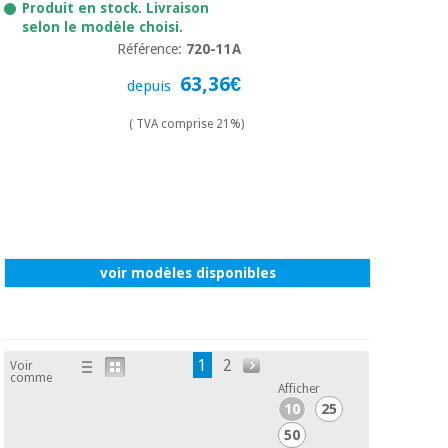
Produit en stock. Livraison
selon le modèle choisi.
Référence:
720-11A
63,36€
depuis
( TVA comprise 21%)
voir modèles disponibles
1
2
Voir
comme
Afficher
10
25
50