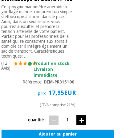
Vétérinaire
Ce sphygmomanomètre anéroïde à
gonflage manuel comprend un simple
stéthoscope à cloche dans le pack.
Ainsi, dans un seul article, vous
Orthopédie
pourrez ausculter et prendre la
tension artérielle de votre patient.
Parfait pour les professionnels de la
santé qui se consacrent aux soins à
Instruments
domicile car il intègre également un
chirurgicaux
sac de transport. Caractéristiques
(déstockage)
techniques: ...
(12
Produit en stock.
Avis)
Livraison
immédiate
Référence:
DIM-PR315100
17,95EUR
prix
( TVA comprise 21%)
quantité
Ajouter au panier