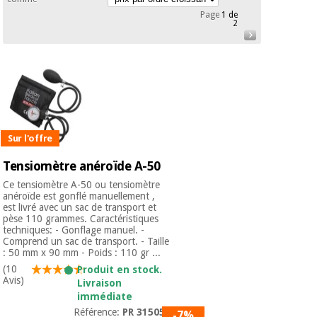
équipement
Page
1 de
médical
2
Dentisterie
Nouveautes
Offres
Médecine
traditionnelle
équipement
chinoise
médical
Outlet
Offres
Mobilier
clinique
Médecine
Sur l'offre
traditionnelle
chinoise
Académie
Armoires
Tensiomètre anéroïde A-50
Outlet
Tech
thérapeutiques
Fisaude
Ce tensiomètre A-50 ou tensiomètre
anéroïde est gonflé manuellement ,
Mobilier
est livré avec un sac de transport et
Matériel de
clinique
pèse 110 grammes. Caractéristiques
protection
Académie
techniques: - Gonflage manuel. -
essentiel
Comprend un sac de transport. - Taille
Tech
pour les
: 50 mm x 90 mm - Poids : 110 gr ...
Fisaude
Armoires
coronavirus
(10
Produit en stock.
thérapeutiques
Avis)
Livraison
Aérobic,
immédiate
fitness
Référence:
PR 315050
-7%