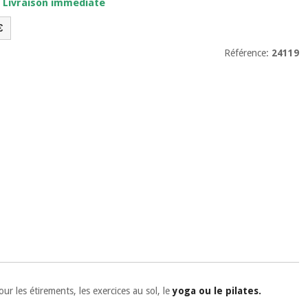
. Livraison immédiate
€
Référence:
24119
ur les étirements, les exercices au sol, le
yoga ou le pilates.