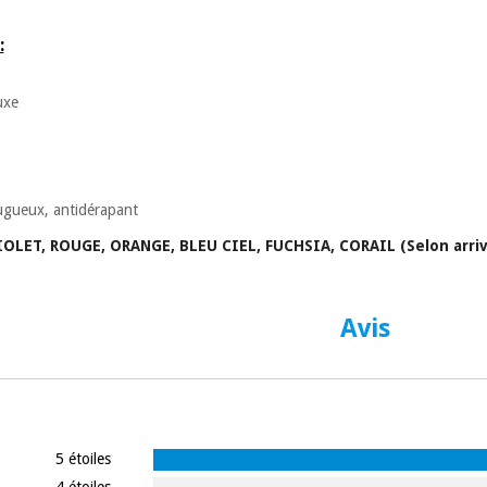
:
uxe
rugueux, antidérapant
 VIOLET, ROUGE, ORANGE, BLEU CIEL, FUCHSIA, CORAIL (Selon arri
Avis
5 étoiles
4 étoiles