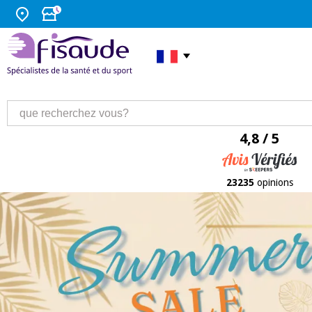
4,8 / 5
23235
opinions