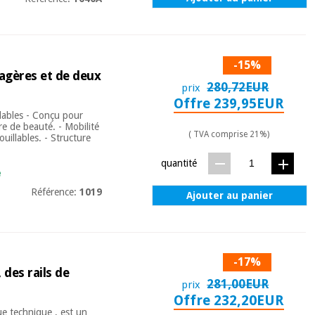
-15%
tagères et de deux
280,72EUR
prix
Offre 239,95EUR
llables - Conçu pour
re de beauté. - Mobilité
( TVA comprise 21%)
ouillables. - Structure
quantité
e
Référence:
1019
Ajouter au panier
-17%
 des rails de
281,00EUR
prix
Offre 232,20EUR
e technique , est un