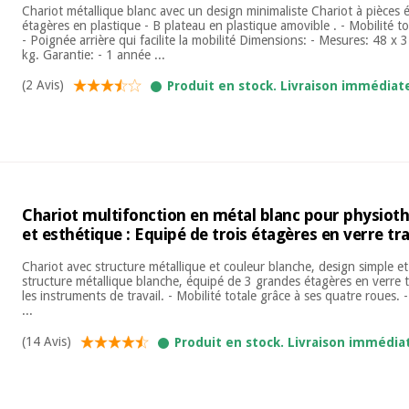
Chariot métallique blanc avec un design minimaliste Chariot à pièces
étagères en plastique - B plateau en plastique amovible . - Mobilité t
- Poignée arrière qui facilite la mobilité Dimensions: - Mesures: 48 x 
kg. Garantie: - 1 année ...
(2 Avis)
Produit en stock. Livraison immédiat
Chariot multifonction en métal blanc pour physioth
et esthétique : Equipé de trois étagères en verre tr
Chariot avec structure métallique et couleur blanche, design simple et
structure métallique blanche, équipé de 3 grandes étagères en verre t
les instruments de travail. - Mobilité totale grâce à ses quatre roues. 
...
(14 Avis)
Produit en stock. Livraison immédia