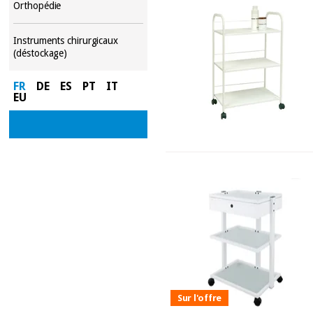
Orthopédie
Instruments chirurgicaux
(déstockage)
FR
DE
ES
PT
IT
EU
Sur l'offre