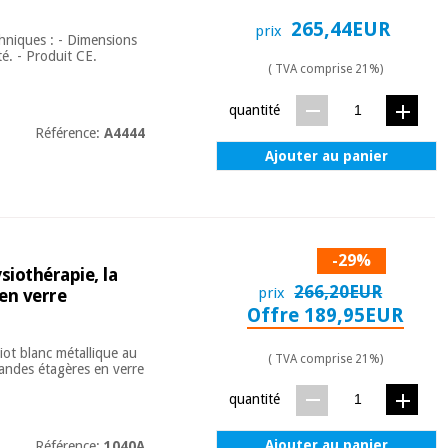
265,44EUR
prix
chniques : - Dimensions
é. - Produit CE.
( TVA comprise 21%)
quantité
Référence:
A4444
Ajouter au panier
-29%
siothérapie, la
266,20EUR
prix
 en verre
Offre 189,95EUR
riot blanc métallique au
( TVA comprise 21%)
grandes étagères en verre
quantité
Ajouter au panier
Référence:
1040A