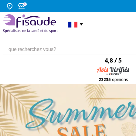
4,8 / 5
23235
opinions