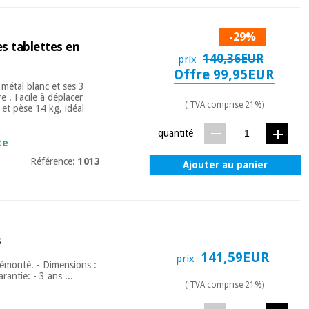
-29%
es tablettes en
140,36EUR
prix
Offre 99,95EUR
n métal blanc et ses 3
 . Facile à déplacer
( TVA comprise 21%)
 et pèse 14 kg, idéal
quantité
te
Référence:
1013
Ajouter au panier
s
141,59EUR
prix
 démonté. - Dimensions :
antie: - 3 ans ...
( TVA comprise 21%)