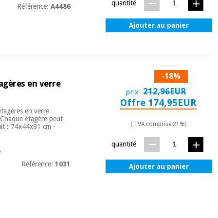
quantité
Référence:
A4486
Ajouter au panier
-18%
agères en verre
212,96EUR
prix
Offre 174,95EUR
étagères en verre
 - Chaque étagère peut
( TVA comprise 21%)
uit : 74x44x91 cm -
quantité
e
Référence:
1031
Ajouter au panier