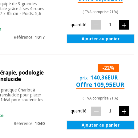
 équipé de 3 grandes
otale grâce à ses 4 roues
( TVA comprise 21%)
37 x 85 cm - Poids: 5,6
quantité
e
Référence:
1017
Ajouter au panier
-22%
érapie, podologie
140,36EUR
prix
anslucide
Offre 109,95EUR
 pratique Chariot à
ranslucide pour placer
( TVA comprise 21%)
- Idéal pour soutenir les
quantité
te
Référence:
1040
Ajouter au panier