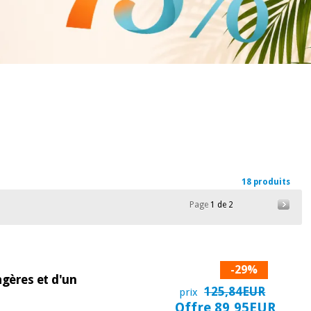
18 produits
Page
1 de 2
-29%
agères et d'un
125,84EUR
prix
Offre 89,95EUR