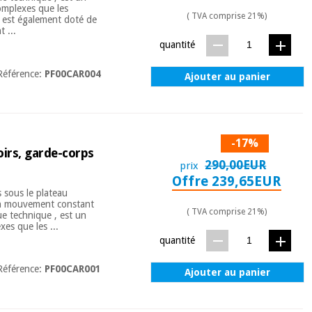
complexes que les
( TVA comprise 21%)
ot est également doté de
 ...
quantité
Référence:
PF00CAR004
Ajouter au panier
-17%
oirs, garde-corps
290,00EUR
prix
Offre 239,65EUR
s sous le plateau
 un mouvement constant
( TVA comprise 21%)
e technique , est un
xes que les ...
quantité
Référence:
PF00CAR001
Ajouter au panier