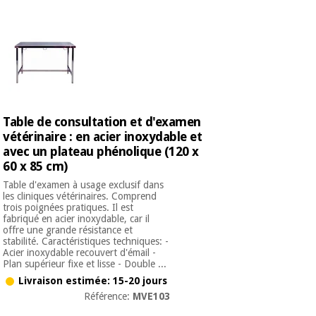
équipement
médical
Dentisterie
Nouveautes
Offres
Médecine
traditionnelle
équipement
chinoise
médical
Outlet
Offres
Mobilier
Table de consultation et d'examen
clinique
Médecine
vétérinaire : en acier inoxydable et
traditionnelle
avec un plateau phénolique (120 x
chinoise
Académie
Armoires
60 x 85 cm)
Outlet
Tech
thérapeutiques
Fisaude
Table d'examen à usage exclusif dans
les cliniques vétérinaires. Comprend
Mobilier
trois poignées pratiques. Il est
Matériel de
clinique
fabriqué en acier inoxydable, car il
protection
Académie
offre une grande résistance et
essentiel
stabilité. Caractéristiques techniques: -
Tech
pour les
Acier inoxydable recouvert d'émail -
Fisaude
Armoires
coronavirus
Plan supérieur fixe et lisse - Double ...
thérapeutiques
Livraison estimée: 15-20 jours
Aérobic,
Référence:
MVE103
fitness