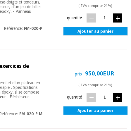
ose-doigts et tendeurs,
( TVA comprise 21%)
seur, d'un jeu de billes
on époxy. - Panneau
quantité
Référence:
FM-020-P
Ajouter au panier
 exercices de
950,00EUR
prix
erni et d'un plateau en
( TVA comprise 21%)
rapie . Spécifications
on époxy. Il se compose
eur - Fléchisseur-
quantité
Ajouter au panier
Référence:
FM-020-P M