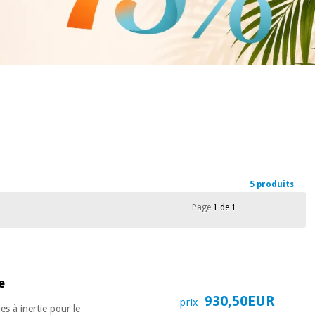
5 produits
Page
1 de 1
e
930,50EUR
prix
es à inertie pour le