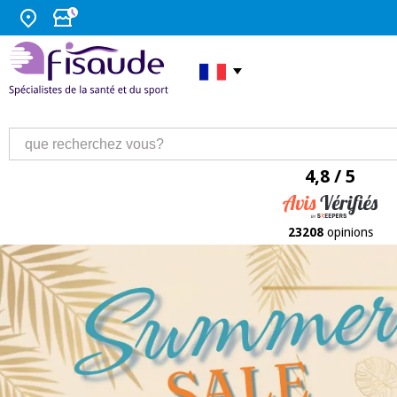
4,8 / 5
23208
opinions