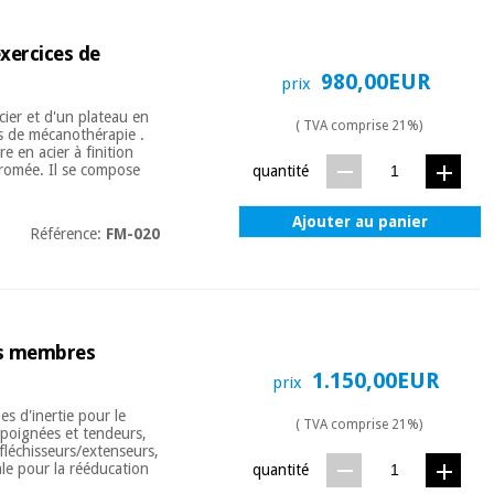
exercices de
980,00EUR
prix
cier et d'un plateau en
( TVA comprise 21%)
ts de mécanothérapie .
e en acier à finition
chromée. Il se compose
quantité
Ajouter au panier
Référence:
FM-020
des membres
1.150,00EUR
prix
es d'inertie pour le
( TVA comprise 21%)
 poignées et tendeurs,
fléchisseurs/extenseurs,
le pour la rééducation
quantité