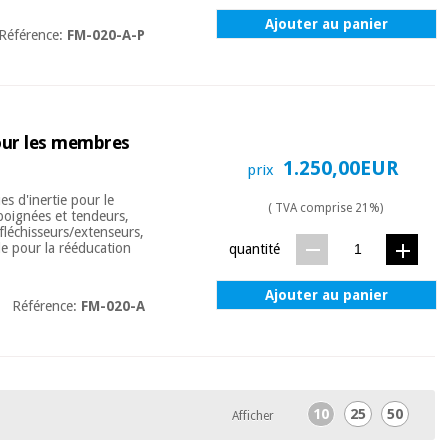
Ajouter au panier
Référence:
FM-020-A-P
our les membres
1.250,00EUR
prix
es d'inertie pour le
( TVA comprise 21%)
poignées et tendeurs,
fléchisseurs/extenseurs,
le pour la rééducation
quantité
Ajouter au panier
Référence:
FM-020-A
10
25
50
Afficher