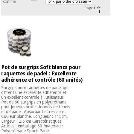
équipement
comme
médical
Page
1 de
Dentisterie
1
Nouveautes
Offres
Médecine
traditionnelle
équipement
chinoise
médical
Outlet
Offres
Mobilier
clinique
Médecine
traditionnelle
chinoise
Pot de surgrips Soft blancs pour
Académie
Armoires
Outlet
Tech
raquettes de padel : Excellente
thérapeutiques
Fisaude
adhérence et contrôle (60 unités)
Mobilier
Surgrips pour raquettes de padel qui
Matériel de
clinique
offrent une excellente adhérence et
protection
Académie
un excellent contrôle à l'utilisateur.
essentiel
Pot de 60 surgrips en polyuréthane
Tech
pour les
pour joueurs professionnels de tennis
Fisaude
Armoires
coronavirus
et de padel. Absorbant et résistant.
thérapeutiques
Couleur blanche. Longueur : 115cm.
Largeur : 2,5 cm Caractéristiques:
Aérobic,
Articles : emballage 60 /matériau :
fitness
Polyuréthane Sport: Padel