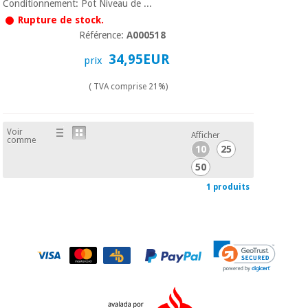
Matériel de
et
Conditionnement: Pot Niveau de ...
protection
pilates
Rupture de stock.
essentiel
Référence:
A000518
pour les
Sports
34,95EUR
coronavirus
prix
et
jeux
( TVA comprise 21%)
Aérobic,
Armoires
fitness
sanitaires
et
Voir
Afficher
comme
pilates
10
25
Vétérinaire
50
Sports
1 produits
Orthopédie
et
jeux
Instruments
chirurgicaux
(déstockage)
Armoires
sanitaires