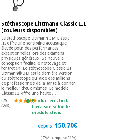
Vétérinaire
Stéthoscope Littmann Classic III
Orthopédie
(couleurs disponibles)
Le stéthoscope Littmann 3M Classic
Instruments
III offre une sensibilité acoustique
élevée pour des performances
chirurgicaux
exceptionnelles lors des examens
(déstockage)
physiques généraux. Sa nouvelle
conception facilite le nettoyage et
l'entretien. Le stéthoscope Classic III
Littmann® 3M est la dernière version
du stéthoscope qui aide des millions
de professionnels de la santé à donner
le meilleur d'eux-mêmes. Le modèle
Classic III offre une haute ...
(29
Produit en stock.
Avis)
Livraison selon le
modèle choisi.
150,70€
depuis
( TVA comprise 21%)