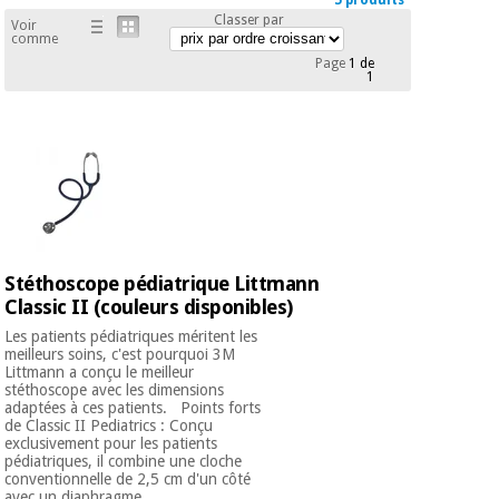
5 produits
équipement
Classer par
médical
Voir
Dentisterie
comme
Page
1 de
Nouveautes
1
Offres
Médecine
traditionnelle
équipement
chinoise
médical
Outlet
Offres
Mobilier
clinique
Médecine
traditionnelle
chinoise
Académie
Armoires
Outlet
Tech
thérapeutiques
Stéthoscope pédiatrique Littmann
Fisaude
Classic II (couleurs disponibles)
Mobilier
Matériel de
Les patients pédiatriques méritent les
clinique
protection
meilleurs soins, c'est pourquoi 3M
Académie
essentiel
Littmann a conçu le meilleur
Tech
pour les
stéthoscope avec les dimensions
adaptées à ces patients. Points forts
Fisaude
Armoires
coronavirus
de Classic II Pediatrics : Conçu
thérapeutiques
exclusivement pour les patients
pédiatriques, il combine une cloche
Aérobic,
conventionnelle de 2,5 cm d'un côté
fitness
avec un diaphragme ...