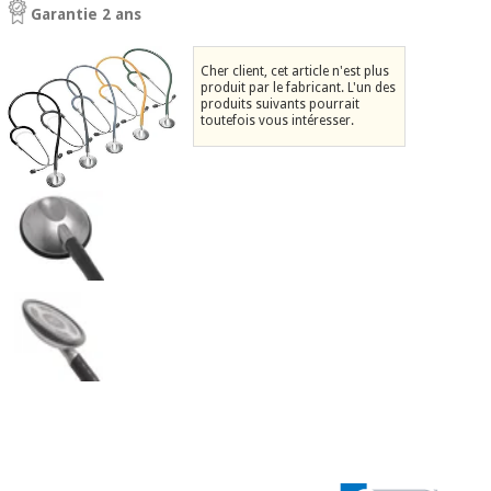
équipement
Garantie 2 ans
médical
Dentisterie
Nouveautes
Cher client, cet article n'est plus
Offres
Médecine
produit par le fabricant. L'un des
traditionnelle
produits suivants pourrait
équipement
chinoise
toutefois vous intéresser.
médical
Outlet
Offres
Mobilier
clinique
Médecine
traditionnelle
chinoise
Académie
Armoires
Outlet
Tech
thérapeutiques
Fisaude
Mobilier
Matériel de
clinique
protection
Académie
essentiel
Tech
pour les
Fisaude
Armoires
coronavirus
thérapeutiques
Aérobic,
fitness