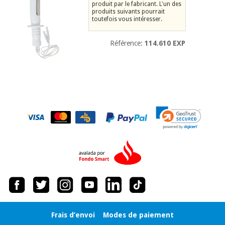
équipement
produit par le fabricant. L'un des
médical
produits suivants pourrait
Dentisterie
toutefois vous intéresser.
Nouveautes
Offres
Médecine
Référence:
114.610 EXP
traditionnelle
équipement
chinoise
médical
Outlet
Offres
Mobilier
clinique
Médecine
traditionnelle
chinoise
Académie
Armoires
Outlet
Tech
thérapeutiques
Fisaude
Mobilier
Matériel de
clinique
protection
Académie
essentiel
Tech
pour les
Fisaude
Armoires
coronavirus
thérapeutiques
Aérobic,
Frais d’envoi
Modes de paiement
fitness