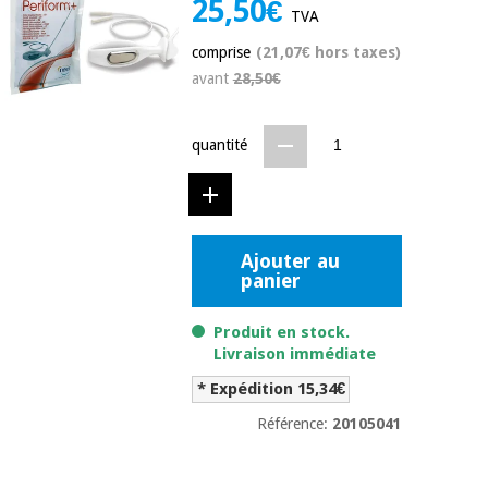
25,50€
équipement
TVA
médical
Dentisterie
comprise
(21,07€ hors taxes)
Nouveautes
Offres
avant
28,50€
Médecine
traditionnelle
équipement
chinoise
médical
quantité
Outlet
Offres
Mobilier
clinique
Médecine
traditionnelle
chinoise
Académie
Armoires
Outlet
Ajouter au
Tech
thérapeutiques
panier
Fisaude
Mobilier
Matériel de
Produit en stock.
clinique
protection
Livraison immédiate
Académie
essentiel
Tech
pour les
* Expédition 15,34€
Fisaude
Armoires
coronavirus
thérapeutiques
Référence:
20105041
Aérobic,
fitness