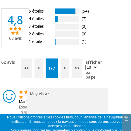
5 étoiles
(54)
4,8
4 étoiles
(7)
3 étoiles
(0)
2 étoiles
(0)
62 avis
1 étoile
(1)
62 avis
afficher
<<
<
1
/
7
>
>>
par
page
Muy eficaz
María
Espagne
13/04/2026
×
Nous utilisons propres et les cookies tiers, pour l'analyse de la navigation de
l'utilisateur. Si vous continuez la navigation, nous considérons que vous
acceptez leur utilisation.
Vous pouvez modifier les paramètres ou obtenir plus d'informations
ici
.