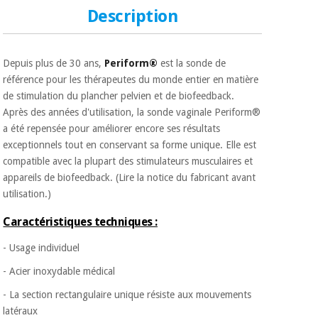
Matériel de
et
Description
protection
pilates
essentiel
pour les
Sports
coronavirus
Depuis plus de 30 ans,
Periform®
est la sonde de
et
jeux
référence pour les thérapeutes du monde entier en matière
de stimulation du plancher pelvien et de biofeedback.
Aérobic,
Armoires
Après des années d'utilisation, la sonde vaginale Periform®
fitness
sanitaires
a été repensée pour améliorer encore ses résultats
et
exceptionnels tout en conservant sa forme unique. Elle est
pilates
Vétérinaire
compatible avec la plupart des stimulateurs musculaires et
appareils de biofeedback. (Lire la notice du fabricant avant
Sports
utilisation.)
Orthopédie
et
Caractéristiques techniques :
jeux
Instruments
chirurgicaux
- Usage individuel
(déstockage)
Armoires
- Acier inoxydable médical
sanitaires
- La section rectangulaire unique résiste aux mouvements
latéraux