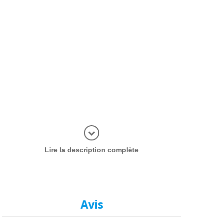
plus d'inf
Lire la description complète
Avis