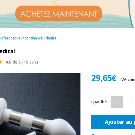
biofeedbacks Incontinence urinaire
edical
4.8 de 5
(10 avis)
29,65€
TVA com
quantité
Ajouter au 