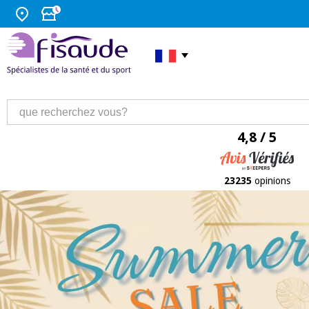
4,8 / 5
23235
opinions