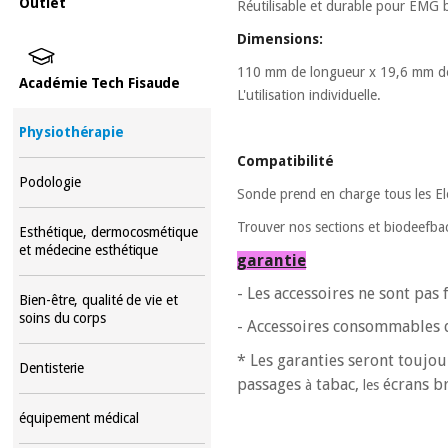
Outlet
Réutilisable et durable pour EMG b
Dimensions:
110 mm de longueur x 19,6 mm de
Académie Tech Fisaude
L'utilisation individuelle.
Physiothérapie
Compatibilité
Podologie
Sonde prend en charge tous les E
Trouver nos sections et biodeefbac
Esthétique, dermocosmétique
et médecine esthétique
garantie
- Les accessoires ne sont pas
Bien-être, qualité de vie et
soins du corps
- Accessoires
consommables de
* Les garanties seront toujou
Dentisterie
passages
tabac,
écrans br
à
les
équipement médical