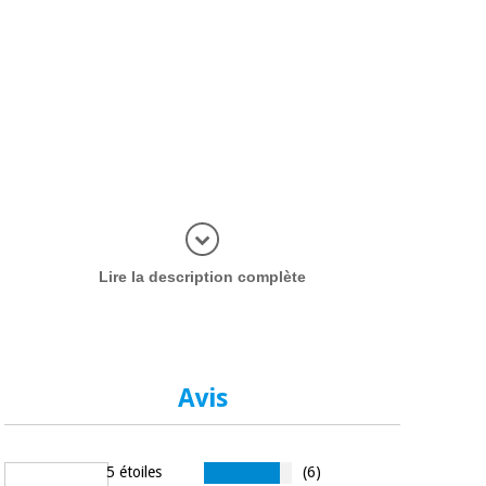
plus d'inf
Lire la description complète
Avis
5 étoiles
(6)