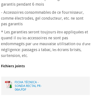
Vétérinaire
garantis pendant 6 mois
- Accessoires
consommables de ce fournisseur,
Orthopédie
comme électrodes, gel conducteur, etc. ne sont
pas garantis
* Les garanties seront toujours
appliquées et
être
Instruments
quand il ou
accessoires ne sont pas
les
chirurgicaux
(déstockage)
endommagés par
mauvaise utilisation ou
une
d'une
négligence: passages
tabac,
écrans brisés,
à
les
surtension, etc.
Fichiers joints
FICHA TÉCNICA -
SONDA RECTAL PR-
06A.PDF