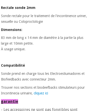
Matériel de
et
protection
pilates
Rectale sonde 2mm
essentiel
pour les
Sonde rectale pour le traitement de l'incontinence uriner,
Sports
coronavirus
sexuelle ou Coloproctologie
et
jeux
Dimensions:
Aérobic,
83 mm de long x 14 mm de diamètre à la partie la plus
Armoires
fitness
large et 10mm petite.
sanitaires
et
À usage unique.
pilates
Vétérinaire
Compatibilité
Sports
Orthopédie
et
Sonde prend en charge tous les Electroestiumadores et
jeux
Biofeedbacks avec connecteur 2mm.
Instruments
chirurgicaux
Trouver nos sections et biodeefbacks stimulateurs pour
(déstockage)
Armoires
Incontinecia urinaire,
cliquez ici
sanitaires
garantie
- Les accessoires ne sont pas fongibles sont