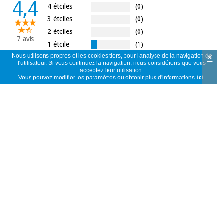
4,4
4 étoiles
(0)
3 étoiles
(0)
2 étoiles
(0)
7 avis
1 étoile
(1)
×
Nous utilisons propres et les cookies tiers, pour l'analyse de la navigation de
l'utilisateur. Si vous continuez la navigation, nous considérons que vous
acceptez leur utilisation.
Vous pouvez modifier les paramètres ou obtenir plus d'informations
ici
.
Fenomenal
A
Espagne
26/12/2024
Exactamente o que é apresentado no site
anonyme
Portugal
25/11/2022
Corresponde ao pretendido,