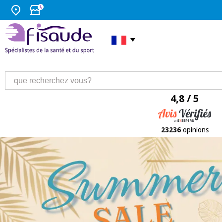
4,8 / 5
23236
opinions