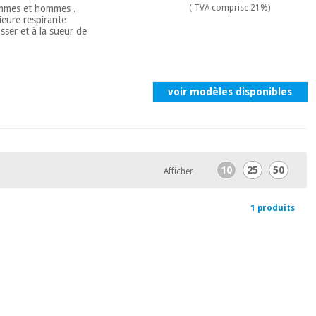
femmes et hommes .
( TVA comprise 21%)
rieure respirante
sser et à la sueur de
voir modèles disponibles
10
25
50
Afficher
1 produits