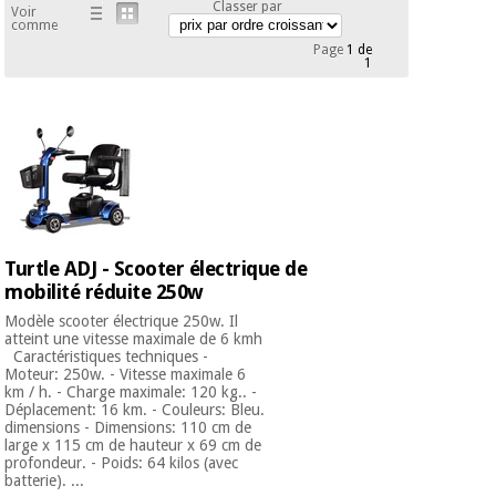
équipement
Classer par
Voir
médical
comme
Dentisterie
Page
1 de
1
Nouveautes
Offres
Médecine
traditionnelle
équipement
chinoise
médical
Outlet
Offres
Mobilier
clinique
Médecine
traditionnelle
chinoise
Académie
Armoires
Outlet
Turtle ADJ - Scooter électrique de
Tech
thérapeutiques
Fisaude
mobilité réduite 250w
Mobilier
Modèle scooter électrique 250w. Il
Matériel de
clinique
atteint une vitesse maximale de 6 kmh
protection
Caractéristiques techniques -
Académie
essentiel
Moteur: 250w. - Vitesse maximale 6
Tech
pour les
km / h. - Charge maximale: 120 kg.. -
Fisaude
Armoires
coronavirus
Déplacement: 16 km. - Couleurs: Bleu.
dimensions - Dimensions: 110 cm de
thérapeutiques
large x 115 cm de hauteur x 69 cm de
Aérobic,
profondeur. - Poids: 64 kilos (avec
batterie). ...
fitness