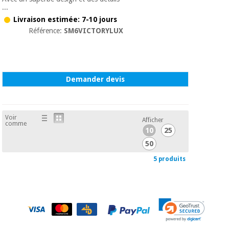
...
Livraison estimée: 7-10 jours
Référence:
SM6VICTORYLUX
Demander devis
Voir
Afficher
comme
10
25
50
5 produits