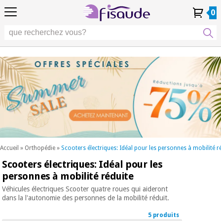
FR
FR
Physiothérapie
Physiothérapie
0
4,8
4,8
4,8
DE
DE
/ 5
/ 5
/ 5
Technologies
Technologies
ES
ES
Mon
Mon
Mes
Mes
différentielles
PT
PT
Compte
Compte
commandes
commandes
différentielles
Podologie
IT
IT
Podologie
EU
EU
Esthétique,
dermocosmétique
Occasion
Esthétique,
et médecine
Occasion
Fisaude
dermocosmétique
esthétique
Fisaude
et médecine
esthétique
Bien-
SUMMER
être,
SALE
qualité
SUMMER
Bien-
de vie
SALE
être,
et
Accueil
»
Orthopédie
»
Scooters électriques: Idéal pour les personnes à mobilité r
qualité
soins
Scooters électriques: Idéal pour les
Nos
du
de vie
produits
corps
personnes à mobilité réduite
et
Kinefis
Nos
soins
Véhicules électriques Scooter quatre roues qui aideront
produits
du
dans la l'autonomie des personnes de la mobilité réduit.
Dentisterie
Kinefis
corps
5 produits
Nouveautes