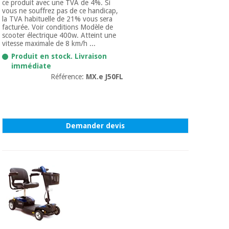
ce produit avec une TVA de 4%. Si
Vétérinaire
vous ne souffrez pas de ce handicap,
la TVA habituelle de 21% vous sera
facturée. Voir conditions Modèle de
scooter électrique 400w. Atteint une
Orthopédie
vitesse maximale de 8 km/h ...
Produit en stock. Livraison
immédiate
Instruments
Référence:
MX.e J50FL
chirurgicaux
(déstockage)
Demander devis