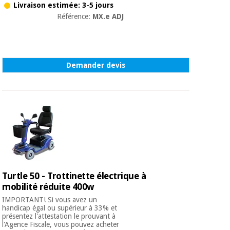
Matériel de
et
Livraison estimée: 3-5 jours
protection
pilates
Référence:
MX.e ADJ
essentiel
pour les
Sports
coronavirus
et
jeux
Demander devis
Aérobic,
Armoires
fitness
sanitaires
et
pilates
Vétérinaire
Sports
Orthopédie
et
jeux
Instruments
Turtle 50 - Trottinette électrique à
chirurgicaux
mobilité réduite 400w
(déstockage)
Armoires
IMPORTANT! Si vous avez un
sanitaires
handicap égal ou supérieur à 33% et
présentez l'attestation le prouvant à
l'Agence Fiscale, vous pouvez acheter