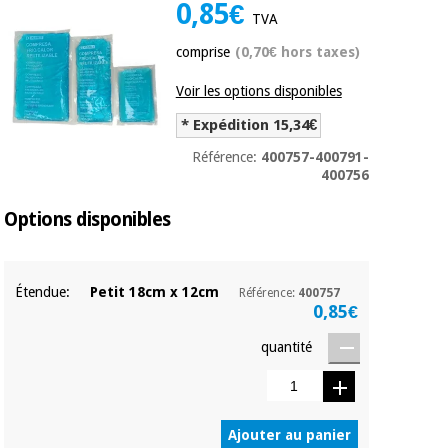
équipement
0,85€
TVA
médical
Dentisterie
comprise
(0,70€ hors taxes)
Nouveautes
Offres
Médecine
traditionnelle
Voir les options disponibles
équipement
chinoise
médical
* Expédition 15,34€
Outlet
Offres
Référence:
400757-400791-
Mobilier
400756
clinique
Médecine
traditionnelle
Options disponibles
chinoise
Académie
Armoires
Outlet
Tech
thérapeutiques
Fisaude
Mobilier
Étendue:
Petit 18cm x 12cm
Référence:
400757
Matériel de
clinique
0,85€
protection
Académie
essentiel
Tech
quantité
pour les
Fisaude
Armoires
coronavirus
thérapeutiques
Aérobic,
fitness
Ajouter au panier