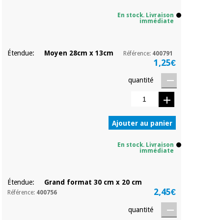
Matériel de
et
protection
pilates
En stock. Livraison
essentiel
immédiate
pour les
Sports
coronavirus
et
Étendue:
Moyen 28cm x 13cm
jeux
Référence:
400791
1,25€
Aérobic,
Armoires
quantité
fitness
sanitaires
et
pilates
Vétérinaire
Ajouter au panier
Sports
Orthopédie
et
En stock. Livraison
immédiate
jeux
Instruments
chirurgicaux
(déstockage)
Étendue:
Grand format 30 cm x 20 cm
Armoires
2,45€
Référence:
400756
sanitaires
quantité