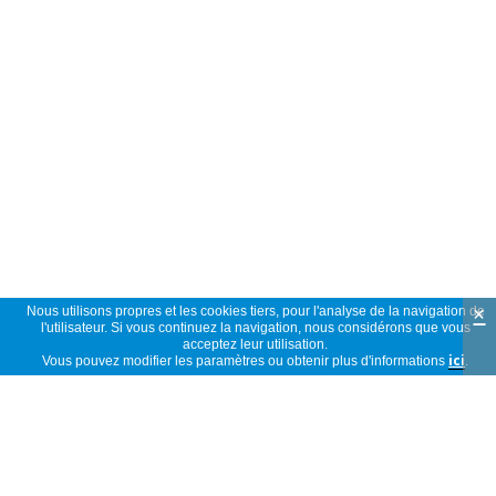
×
Nous utilisons propres et les cookies tiers, pour l'analyse de la navigation de
l'utilisateur. Si vous continuez la navigation, nous considérons que vous
acceptez leur utilisation.
Vous pouvez modifier les paramètres ou obtenir plus d'informations
ici
.