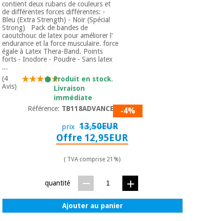
Matériel de
et
contient deux rubans de couleurs et
protection
pilates
de différentes forces différentes: -
Bleu (Extra Strength) - Noir (Spécial
essentiel
Strong) Pack de bandes de
pour les
caoutchouc de latex pour améliorer l'
Sports
coronavirus
endurance et la force musculaire. force
et
égale à Latex Thera-Band. Points
jeux
forts - Inodore - Poudre - Sans latex
...
Aérobic,
Armoires
(4
Produit en stock.
fitness
Avis)
sanitaires
Livraison
et
immédiate
pilates
Référence:
TB118ADVANCED
-4%
Vétérinaire
13,50EUR
prix
Sports
Offre 12,95EUR
Orthopédie
et
jeux
( TVA comprise 21%)
Instruments
chirurgicaux
(déstockage)
quantité
Armoires
sanitaires
Ajouter au panier