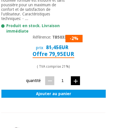
nouvelle formule est inodore et sans
poussière pour un maximum de
confort et de satisfaction de
l'utilisateur. Caractéristiques
techniques: - ...
Produit en stock. Livraison
immédiate
Référence:
TB50334
-2%
81,45EUR
prix
Offre 79,95EUR
( TVA comprise 21%)
quantité
Ajouter au panier