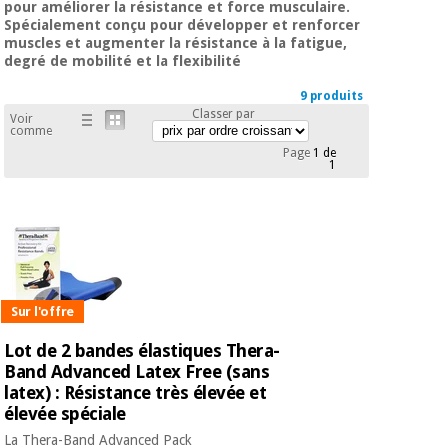
équipement
pour améliorer la résistance et force musculaire.
médical
Spécialement conçu pour développer et renforcer
Dentisterie
muscles et augmenter la résistance à la fatigue,
Nouveautes
degré de mobilité et la flexibilité
Offres
Médecine
traditionnelle
équipement
9 produits
chinoise
Classer par
médical
Voir
comme
Outlet
Offres
Page
1 de
Mobilier
1
clinique
Médecine
traditionnelle
chinoise
Académie
Armoires
Outlet
Tech
thérapeutiques
Fisaude
Mobilier
Matériel de
clinique
protection
Sur l'offre
Académie
essentiel
Tech
pour les
Lot de 2 bandes élastiques Thera-
Fisaude
Armoires
coronavirus
Band Advanced Latex Free (sans
thérapeutiques
latex) : Résistance très élevée et
élevée spéciale
Aérobic,
fitness
La Thera-Band Advanced Pack