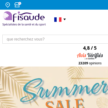
4,8 / 5
23209
opinions