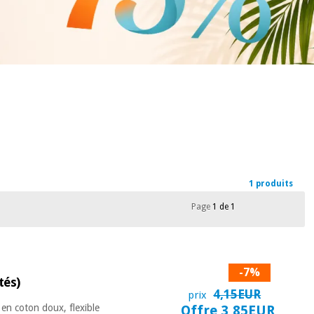
1 produits
Page
1 de 1
-7%
tés)
4,15EUR
prix
en coton doux, flexible
Offre 3,85EUR