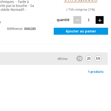
chniques: - Facile à
rrite pas la bouche - Sa
stérile Normatif: -
( TVA comprise 21%)
quantité
e
Référence:
006285
Ajouter au panier
10
25
50
Afficher
1 produits