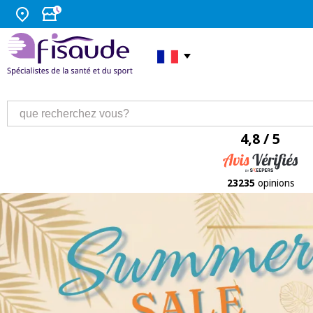
4,8 / 5
23235
opinions