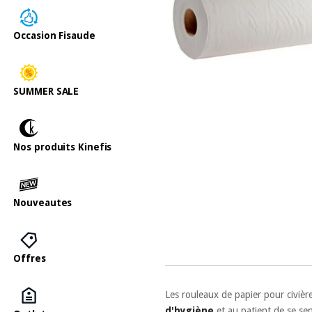
Occasion Fisaude
SUMMER SALE
Nos produits Kinefis
Nouveautes
Offres
Les rouleaux de papier pour civièr
d'hygiène
et au patient de se sent