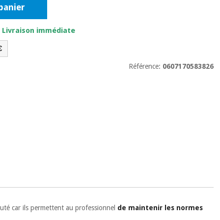
panier
. Livraison immédiate
€
Référence:
0607170583826
auté car ils permettent au professionnel
de maintenir les normes