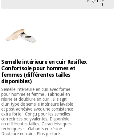
Page
1 de
équipement
1
médical
Dentisterie
Nouveautes
Offres
Médecine
traditionnelle
équipement
chinoise
médical
Outlet
Offres
Mobilier
clinique
Médecine
Semelle intérieure en cuir Resiflex
traditionnelle
Confortsole pour hommes et
chinoise
Académie
Armoires
Outlet
femmes (différentes tailles
Tech
thérapeutiques
Fisaude
disponibles)
Mobilier
Semelle intérieure en cuir avec forme
Matériel de
clinique
pour homme et femme . Fabriqué en
protection
résine et doublure en cuir . Il s'agit
Académie
essentiel
d'un type de semelle intérieure lavable
Tech
pour les
et post-adhésive avec une consistance
Fisaude
Armoires
coronavirus
extra forte . Conçu pour les semelles
correctrices polyvalentes. Disponible
thérapeutiques
en différentes tailles. Caractéristiques
Aérobic,
techniques : - Gabarits en résine -
Doublure en cuir - Plus perforé ...
fitness