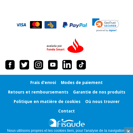
Vétérinaire
Orthopédie
Instruments
chirurgicaux
(déstockage)
Frais d’envoi
Modes de paiement
Retours et remboursements
Garantie de nos produits
Politique en matière de cookies
Où nous trouver
Contact
×
Nous utilisons propres et les cookies tiers, pour l'analyse de la navigation de