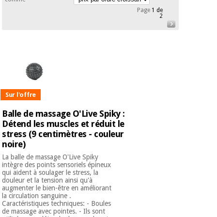
équipement
Page
1 de
médical
2
Dentisterie
Nouveautes
Offres
Médecine
traditionnelle
équipement
chinoise
médical
Outlet
Offres
Mobilier
clinique
Médecine
Sur l'offre
traditionnelle
chinoise
Académie
Armoires
Balle de massage O'Live Spiky :
Outlet
Tech
thérapeutiques
Détend les muscles et réduit le
Fisaude
stress (9 centimètres - couleur
Mobilier
Matériel de
noire)
clinique
protection
La balle de massage O'Live Spiky
Académie
essentiel
intègre des points sensoriels épineux
Tech
pour les
qui aident à soulager le stress, la
Fisaude
Armoires
coronavirus
douleur et la tension ainsi qu'à
thérapeutiques
augmenter le bien-être en améliorant
la circulation sanguine .
Aérobic,
Caractéristiques techniques: - Boules
fitness
de massage avec pointes. - Ils sont