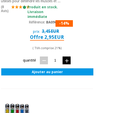
Matériel de
utilisés pour détendre les muscles et ...
et
protection
pilates
(8
Produit en stock.
Avis)
essentiel
Livraison
pour les
immédiate
Sports
coronavirus
Référence:
BA09601
et
-14%
jeux
3,45EUR
prix
Offre 2,95EUR
Aérobic,
Armoires
fitness
sanitaires
et
( TVA comprise 21%)
pilates
Vétérinaire
quantité
Sports
Orthopédie
Ajouter au panier
et
jeux
Instruments
chirurgicaux
(déstockage)
Armoires
sanitaires