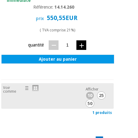
immédiate
Matériel de
et
protection
pilates
Référence:
14.14.260
essentiel
550,55EUR
prix
pour les
Sports
coronavirus
et
( TVA comprise 21%)
jeux
quantité
Aérobic,
Armoires
fitness
sanitaires
et
Ajouter au panier
pilates
Vétérinaire
Sports
Orthopédie
Voir
Afficher
et
comme
10
25
jeux
Instruments
50
chirurgicaux
(déstockage)
1 produits
Armoires
sanitaires