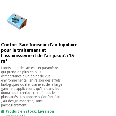
équipement
médical
Dentisterie
Nouveautes
Offres
Médecine
traditionnelle
équipement
chinoise
médical
Outlet
Offres
Mobilier
Confort San: Ioniseur d'air bipolaire
clinique
Médecine
pour le traitement et
traditionnelle
l'assainissement de l'air jusqu'à 15
chinoise
Académie
Armoires
m²
Outlet
Tech
thérapeutiques
Fisaude
L'ionisation de l'air est un paramètre
qui prend de plus en plus
Mobilier
d'importance d'un point de vue
Matériel de
clinique
environnemental, en raison des effets
protection
Académie
biologiques qu'il entraîne et de la large
essentiel
gamme d'applications qu'il a dans les
Tech
pour les
domaines technico-scientifiques les
Fisaude
Armoires
coronavirus
plus variés. Les appareils Confort San
thérapeutiques
, au design moderne, sont
particulièrement ...
Aérobic,
Produit en stock. Livraison
fitness