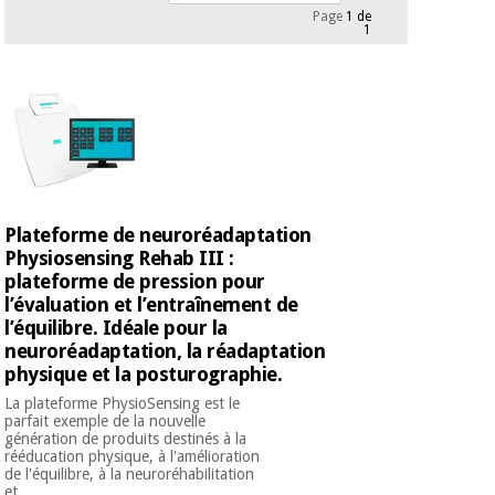
Matériel de
et
Page
1 de
protection
pilates
1
essentiel
pour les
Sports
coronavirus
et
jeux
Aérobic,
Armoires
fitness
sanitaires
et
pilates
Plateforme de neuroréadaptation
Vétérinaire
Physiosensing Rehab III :
plateforme de pression pour
Sports
l’évaluation et l’entraînement de
Orthopédie
et
l’équilibre. Idéale pour la
jeux
neuroréadaptation, la réadaptation
Instruments
physique et la posturographie.
chirurgicaux
(déstockage)
La plateforme PhysioSensing est le
Armoires
parfait exemple de la nouvelle
génération de produits destinés à la
sanitaires
rééducation physique, à l'amélioration
de l'équilibre, à la neuroréhabilitation
et ...