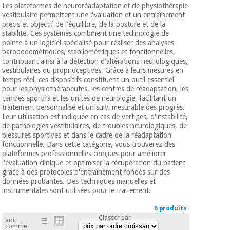
équipement
Les plateformes de neuroréadaptation et de physiothérapie
médical
vestibulaire permettent une évaluation et un entraînement
Dentisterie
précis et objectif de l'équilibre, de la posture et de la
Nouveautes
stabilité. Ces systèmes combinent une technologie de
Offres
Médecine
pointe à un logiciel spécialisé pour réaliser des analyses
traditionnelle
équipement
baropodométriques, stabilométriques et fonctionnelles,
chinoise
médical
contribuant ainsi à la détection d'altérations neurologiques,
vestibulaires ou proprioceptives. Grâce à leurs mesures en
Outlet
Offres
temps réel, ces dispositifs constituent un outil essentiel
Mobilier
pour les physiothérapeutes, les centres de réadaptation, les
clinique
Médecine
centres sportifs et les unités de neurologie, facilitant un
traditionnelle
traitement personnalisé et un suivi mesurable des progrès.
chinoise
Académie
Armoires
Leur utilisation est indiquée en cas de vertiges, d'instabilité,
Outlet
Tech
thérapeutiques
de pathologies vestibulaires, de troubles neurologiques, de
Fisaude
blessures sportives et dans le cadre de la réadaptation
fonctionnelle. Dans cette catégorie, vous trouverez des
Mobilier
Matériel de
plateformes professionnelles conçues pour améliorer
clinique
protection
l'évaluation clinique et optimiser la récupération du patient
Académie
essentiel
grâce à des protocoles d'entraînement fondés sur des
Tech
pour les
données probantes. Des techniques manuelles et
Fisaude
Armoires
coronavirus
instrumentales sont utilisées pour le traitement.
thérapeutiques
6 produits
Aérobic,
Classer par
Voir
fitness
comme