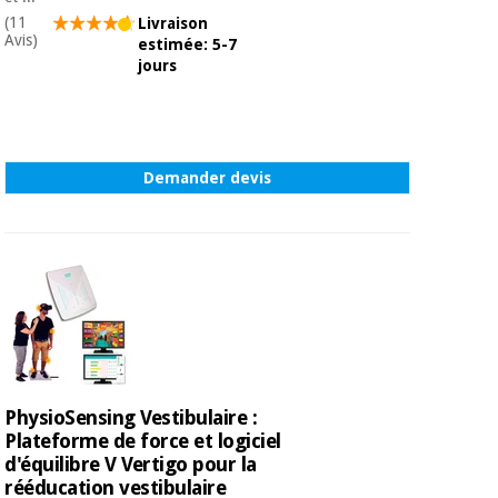
Vétérinaire
(11
Livraison
Avis)
estimée: 5-7
jours
Orthopédie
Instruments
chirurgicaux
Demander devis
(déstockage)
PhysioSensing Vestibulaire :
Plateforme de force et logiciel
d'équilibre V Vertigo pour la
rééducation vestibulaire