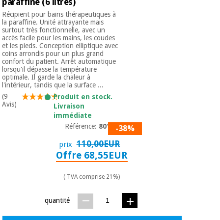
paraffine (6 litres)
Vétérinaire
Récipient pour bains thérapeutiques à
la paraffine. Unité attrayante mais
surtout très fonctionnelle, avec un
Orthopédie
accès facile pour les mains, les coudes
et les pieds. Conception elliptique avec
coins arrondis pour un plus grand
confort du patient. Arrêt automatique
Instruments
lorsqu'il dépasse la température
chirurgicaux
optimale. Il garde la chaleur à
l'intérieur, tandis que la surface ...
(déstockage)
(9
Produit en stock.
Avis)
Livraison
immédiate
Référence:
80101
-38%
110,00EUR
prix
Offre 68,55EUR
( TVA comprise 21%)
quantité