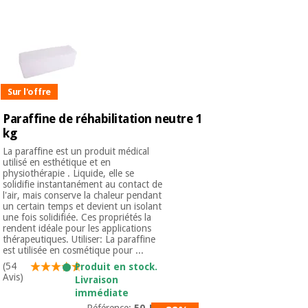
équipement
médical
Dentisterie
Nouveautes
Offres
Médecine
traditionnelle
équipement
chinoise
médical
Sur l'offre
Outlet
Offres
Mobilier
Paraffine de réhabilitation neutre 1
clinique
Médecine
kg
traditionnelle
La paraffine est un produit médical
chinoise
Académie
Armoires
utilisé en esthétique et en
Outlet
Tech
thérapeutiques
physiothérapie . Liquide, elle se
Fisaude
solidifie instantanément au contact de
Mobilier
l'air, mais conserve la chaleur pendant
Matériel de
un certain temps et devient un isolant
clinique
protection
une fois solidifiée. Ces propriétés la
Académie
essentiel
rendent idéale pour les applications
Tech
thérapeutiques. Utiliser: La paraffine
pour les
est utilisée en cosmétique pour ...
Fisaude
Armoires
coronavirus
(54
thérapeutiques
Produit en stock.
Avis)
Livraison
Aérobic,
immédiate
fitness
Référence:
50-PL1