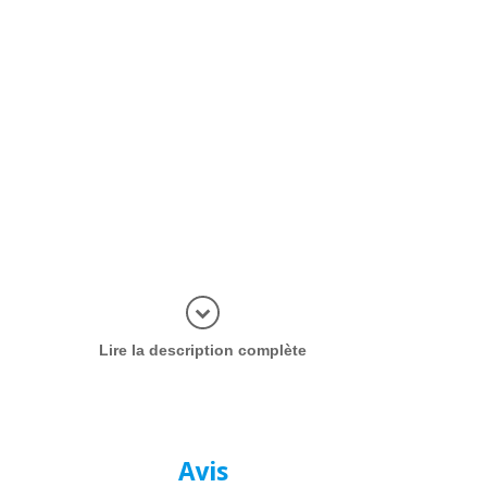
plus d'inf
Lire la description complète
Avis