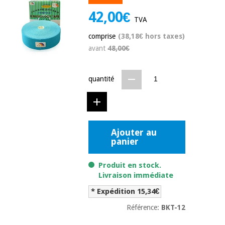
équipement
médical
42,00€
Dentisterie
TVA
Nouveautes
Offres
comprise
(38,18€ hors taxes)
Médecine
traditionnelle
avant
48,00€
équipement
chinoise
médical
Outlet
Offres
quantité
Mobilier
clinique
Médecine
traditionnelle
chinoise
Académie
Armoires
Outlet
Tech
thérapeutiques
Fisaude
Ajouter au
panier
Mobilier
Matériel de
clinique
protection
Académie
Produit en stock.
essentiel
Tech
Livraison immédiate
pour les
Fisaude
Armoires
coronavirus
* Expédition 15,34€
thérapeutiques
Référence:
BKT-12
Aérobic,
fitness