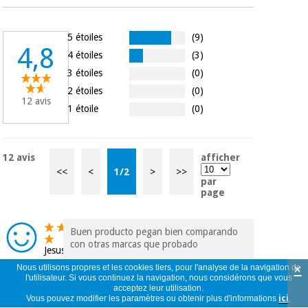
5 étoiles
(9)
4,8
4 étoiles
(3)
3 étoiles
(0)
2 étoiles
(0)
12 avis
1 étoile
(0)
12 avis
afficher
<<
<
1
/
2
>
>>
par
page
Buen producto pegan bien comparando
con otras marcas que probado
Jesus
Manuel
×
Nous utilisons propres et les cookies tiers, pour l'analyse de la navigation de
Espagne
l'utilisateur. Si vous continuez la navigation, nous considérons que vous
acceptez leur utilisation.
05/07/2026
Vous pouvez modifier les paramètres ou obtenir plus d'informations
ici
.