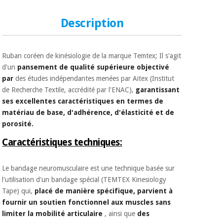
Matériel de
et
protection
pilates
Description
essentiel
pour les
Sports
coronavirus
et
jeux
Ruban coréen de kinésiologie de la marque Temtex; Il s'agit
d'un
pansement de qualité supérieure objectivé
Aérobic,
Armoires
par
des études indépendantes menées par Aitex (Institut
fitness
sanitaires
de Recherche Textile, accrédité par l'ENAC),
garantissant
et
ses excellentes caractéristiques
en termes de
pilates
Vétérinaire
matériau de base, d'adhérence, d'élasticité et de
porosité.
Sports
Orthopédie
Caractéristiques techniques:
et
jeux
Instruments
Le bandage neuromusculaire est une technique basée sur
chirurgicaux
(déstockage)
l'utilisation d'un bandage spécial (TEMTEX Kinesiology
Armoires
Tape) qui,
placé de manière spécifique, parvient à
sanitaires
fournir un soutien fonctionnel aux muscles sans
limiter la mobilité articulaire
, ainsi que
des