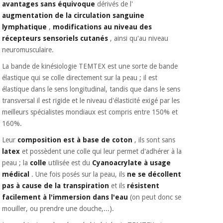
avantages sans équivoque
dérivés de l'
Vétérinaire
augmentation de la circulation sanguine
lymphatique
,
modifications au niveau des
Orthopédie
récepteurs sensoriels cutanés
, ainsi qu'au niveau
neuromusculaire.
La bande de kinésiologie TEMTEX est une sorte de bande
Instruments
élastique qui se colle directement sur la peau ; il est
chirurgicaux
(déstockage)
élastique dans le sens longitudinal, tandis que dans le sens
transversal il est rigide et le niveau d'élasticité exigé par les
meilleurs spécialistes mondiaux est compris entre 150% et
160%.
Leur
composition est à base de coton
, ils sont sans
latex
et possèdent une colle qui leur permet d'adhérer à la
peau ; la
colle
utilisée est du
Cyanoacrylate à usage
médical
. Une fois posés sur la peau, ils
ne se décollent
pas à cause de la transpiration
et ils
résistent
facilement à l'immersion dans l'eau
(on peut donc se
mouiller, ou prendre une douche,...).