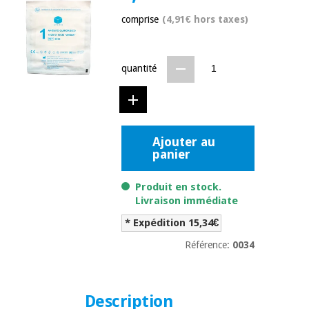
équipement
médical
comprise
(4,91€ hors taxes)
Dentisterie
Nouveautes
Offres
Médecine
traditionnelle
équipement
quantité
chinoise
médical
Outlet
Offres
Mobilier
clinique
Médecine
traditionnelle
Ajouter au
panier
chinoise
Académie
Armoires
Outlet
Tech
thérapeutiques
Fisaude
Produit en stock.
Mobilier
Livraison immédiate
Matériel de
clinique
protection
* Expédition 15,34€
Académie
essentiel
Tech
pour les
Référence:
0034
Fisaude
Armoires
coronavirus
thérapeutiques
Aérobic,
Description
fitness