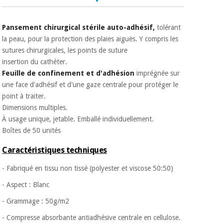
Matériel de
et
protection
pilates
essentiel
Pansement chirurgical stérile auto-adhésif,
tolérant
pour les
Sports
la peau, pour la protection des plaies aiguës. Y compris les
coronavirus
et
sutures chirurgicales, les points de suture
jeux
insertion du cathéter.
Aérobic,
Feuille de confinement et d'adhésion
imprégnée sur
Armoires
fitness
une face d'adhésif et d'une gaze centrale pour protéger le
sanitaires
et
point à traiter.
pilates
Dimensions multiples.
Vétérinaire
À usage unique, jetable. Emballé individuellement.
Boîtes de 50 unités
Sports
Orthopédie
et
Caractéristiques techniques
jeux
Instruments
- Fabriqué en tissu non tissé (polyester et viscose 50:50)
chirurgicaux
(déstockage)
- Aspect : Blanc
Armoires
sanitaires
- Grammage : 50g/m2
- Compresse absorbante antiadhésive centrale en cellulose.