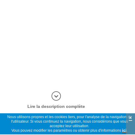
plus d'inf
Lire la description complète
×
Nous utilisons propres et les cookies tiers, pour l'analyse de la navigation de
l'utilisateur. Si vous continuez la navigation, nous considérons que vous
acceptez leur utilisation.
Vous pouvez modifier les paramètres ou obtenir plus d'informations
ici
.