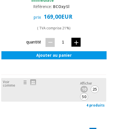
immédiate
Référence:
BCOxySl
169,00EUR
prix
( TVA comprise 21%)
quantité
Ajouter au panier
Voir
Afficher
comme
10
25
50
4 produits