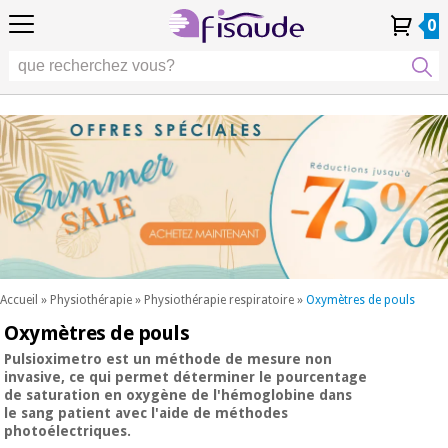
FR
FR
Physiothérapie
Physiothérapie
0
4,8
4,8
4,8
DE
DE
/ 5
/ 5
/ 5
Technologies
Technologies
ES
ES
Mon
Mon
Mes
Mes
différentielles
PT
PT
Compte
Compte
commandes
commandes
différentielles
Podologie
IT
IT
Podologie
EU
EU
Esthétique,
dermocosmétique
Occasion
Esthétique,
et médecine
Occasion
Fisaude
dermocosmétique
esthétique
Fisaude
et médecine
esthétique
Bien-
SUMMER
être,
SALE
qualité
SUMMER
Bien-
de vie
SALE
être,
et
Accueil
»
Physiothérapie
»
Physiothérapie respiratoire
»
Oxymètres de pouls
qualité
soins
Oxymètres de pouls
Nos
du
de vie
produits
corps
et
Pulsioximetro
est un méthode de mesure non
Kinefis
invasive, ce qui permet déterminer le pourcentage
Nos
soins
de saturation en oxygène de l'hémoglobine dans
produits
du
Dentisterie
le sang patient avec l'aide de méthodes
Kinefis
corps
photoélectriques.
Nouveautes