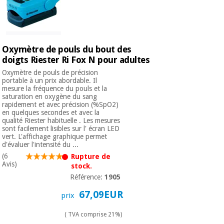
Vétérinaire
Orthopédie
Oxymètre de pouls du bout des
doigts Riester Ri Fox N pour adultes
Instruments
Oxymètre de pouls de précision
chirurgicaux
portable à un prix abordable. Il
(déstockage)
mesure la fréquence du pouls et la
saturation en oxygène du sang
rapidement et avec précision (%SpO2)
en quelques secondes et avec la
qualité Riester habituelle . Les mesures
sont facilement lisibles sur l' écran LED
vert. L'affichage graphique permet
d'évaluer l'intensité du ...
(6
Rupture de
Avis)
stock.
Référence:
1905
67,09EUR
prix
( TVA comprise 21%)