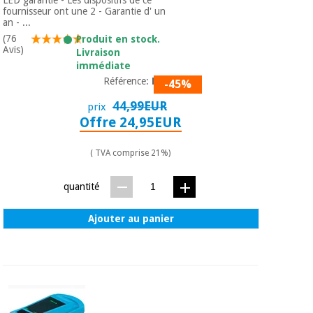
Matériel de
et
fournisseur ont une 2 - Garantie d' un
protection
pilates
an - ...
essentiel
(76
Produit en stock.
pour les
Avis)
Sports
Livraison
coronavirus
et
immédiate
jeux
Référence:
PL1
-45%
Aérobic,
44,99EUR
prix
Armoires
fitness
Offre 24,95EUR
sanitaires
et
pilates
( TVA comprise 21%)
Vétérinaire
quantité
Sports
Orthopédie
et
Ajouter au panier
jeux
Instruments
chirurgicaux
(déstockage)
Armoires
sanitaires