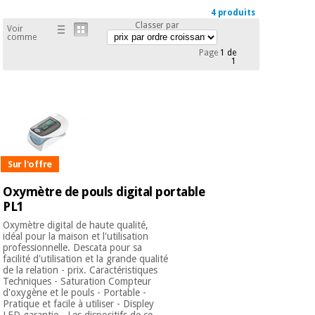
équipement
4 produits
médical
Dentisterie
Classer par
Voir
comme
Nouveautes
Offres
Médecine
Page
1 de
1
traditionnelle
équipement
chinoise
médical
Outlet
Offres
Mobilier
clinique
Médecine
traditionnelle
chinoise
Académie
Armoires
Sur l'offre
Outlet
Tech
thérapeutiques
Fisaude
Oxymètre de pouls digital portable
Mobilier
PL1
Matériel de
clinique
protection
Oxymètre digital de haute qualité,
Académie
essentiel
idéal pour la maison et l'utilisation
Tech
pour les
professionnelle. Descata pour sa
Fisaude
Armoires
coronavirus
facilité d'utilisation et la grande qualité
de la relation - prix. Caractéristiques
thérapeutiques
Techniques - Saturation Compteur
d'oxygène et le pouls - Portable -
Aérobic,
Pratique et facile à utiliser - Displey
fitness
LED garantie - Les dispositifs de ce