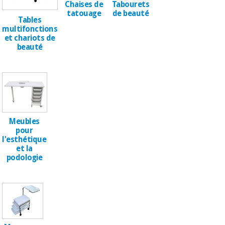
Matériel de
et
Chaises de
Tabourets
protection
pilates
tatouage
de beauté
Tables
essentiel
multifonctions
pour les
Sports
et chariots de
coronavirus
et
beauté
jeux
Aérobic,
Armoires
fitness
sanitaires
et
pilates
Vétérinaire
Meubles
pour
Sports
Orthopédie
l'esthétique
et
et la
podologie
jeux
Instruments
chirurgicaux
(déstockage)
Armoires
sanitaires