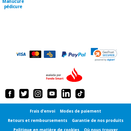
Manucure
Vétérinaire
pédicure
Orthopédie
Instruments
chirurgicaux
(déstockage)
Frais d’envoi
Modes de paiement
Retours et remboursements
Garantie de nos produits
Politique en matière de cookies
Où nous trouver