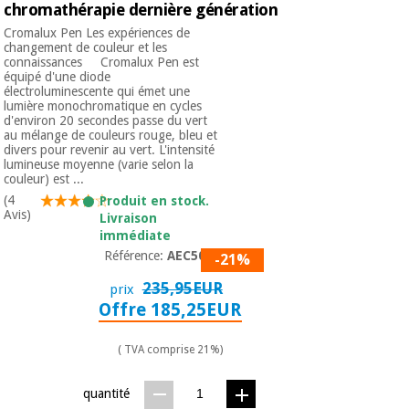
chromathérapie dernière génération
Vétérinaire
Cromalux Pen Les expériences de
changement de couleur et les
connaissances Cromalux Pen est
Orthopédie
équipé d'une diode
électroluminescente qui émet une
lumière monochromatique en cycles
d'environ 20 secondes passe du vert
Instruments
au mélange de couleurs rouge, bleu et
chirurgicaux
divers pour revenir au vert. L'intensité
(déstockage)
lumineuse moyenne (varie selon la
couleur) est ...
(4
Produit en stock.
Avis)
Livraison
immédiate
Référence:
AEC5002
-21%
235,95EUR
prix
Offre 185,25EUR
( TVA comprise 21%)
quantité