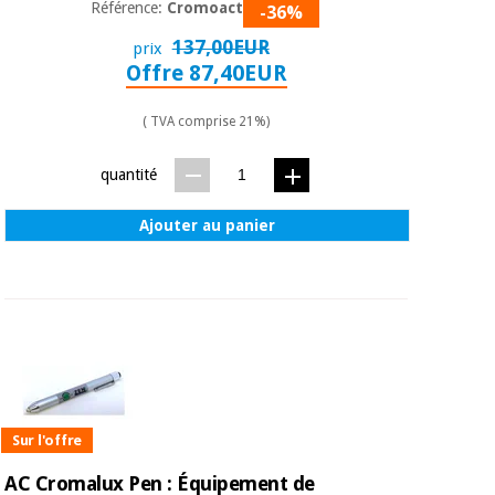
Matériel de
et
Référence:
Cromoactive
-36%
protection
pilates
137,00EUR
prix
essentiel
Offre 87,40EUR
pour les
Sports
coronavirus
et
jeux
( TVA comprise 21%)
Aérobic,
quantité
Armoires
fitness
sanitaires
et
Ajouter au panier
pilates
Vétérinaire
Sports
Orthopédie
et
jeux
Instruments
chirurgicaux
(déstockage)
Armoires
sanitaires
Sur l'offre
AC Cromalux Pen : Équipement de