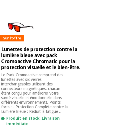
équipement
médical
Dentisterie
Nouveautes
Offres
Médecine
traditionnelle
équipement
chinoise
médical
Sur l'offre
Outlet
Offres
Mobilier
Lunettes de protection contre la
clinique
Médecine
lumière bleue avec pack
traditionnelle
Cromoactive Chromatic pour la
chinoise
Académie
Armoires
protection visuelle et le bien-être.
Outlet
Tech
thérapeutiques
Fisaude
Le Pack Cromoactive comprend des
lunettes avec six verres
Mobilier
interchangeables utilisant des
Matériel de
clinique
connecteurs magnétiques, chacun
protection
Académie
étant conçu pour améliorer votre
essentiel
santé visuelle et émotionnelle dans
Tech
pour les
différents environnements. Points
Fisaude
Armoires
coronavirus
forts : - Protection Complète contre la
thérapeutiques
Lumière Bleue : Réduit la fatigue ...
Produit en stock. Livraison
Aérobic,
immédiate
fitness