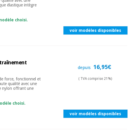
 qualité avec une
que élastique intègre
modèle choisi.
voir modèles disponibles
entraînement
16,95€
depuis
de force, fonctionnel et
( TVA comprise 21%)
aute qualité avec une
e nylon offrant une
odèle choisi.
voir modèles disponibles