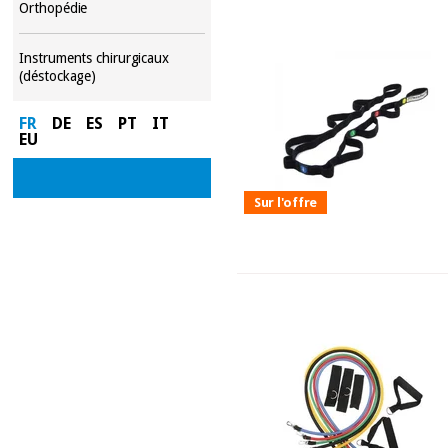
Orthopédie
Instruments chirurgicaux
(déstockage)
FR
DE
ES
PT
IT
EU
Sur l'offre