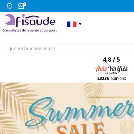
4,8 / 5
23236
opinions