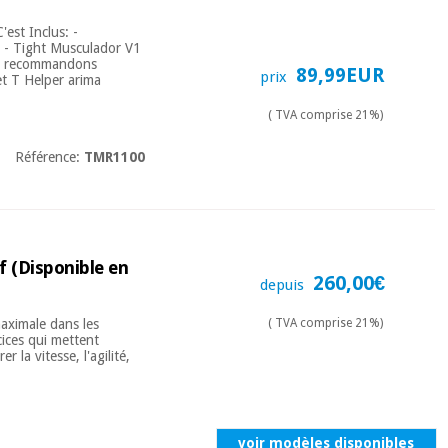
'est Inclus: -
. - Tight Musculador V1
ous recommandons
89,99EUR
prix
et T Helper arima
( TVA comprise 21%)
Référence:
TMR1100
f (Disponible en
260,00€
depuis
aximale dans les
( TVA comprise 21%)
cices qui mettent
 la vitesse, l'agilité,
voir modèles disponibles