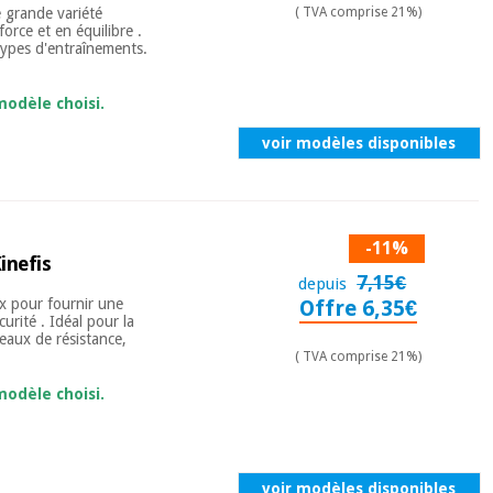
 grande variété
( TVA comprise 21%)
orce et en équilibre .
 types d'entraînements.
modèle choisi.
voir modèles disponibles
-11%
inefis
7,15€
depuis
x pour fournir une
Offre 6,35€
urité . Idéal pour la
veaux de résistance,
( TVA comprise 21%)
modèle choisi.
voir modèles disponibles