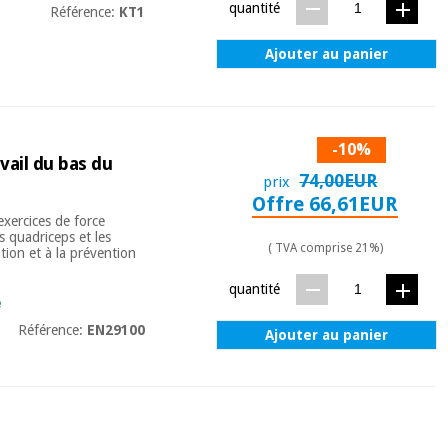
quantité
Référence:
KT1
Ajouter au panier
-10%
avail du bas du
74,00EUR
prix
Offre 66,61EUR
exercices de force
s quadriceps et les
( TVA comprise 21%)
tion et à la prévention
quantité
e
Référence:
EN29100
Ajouter au panier