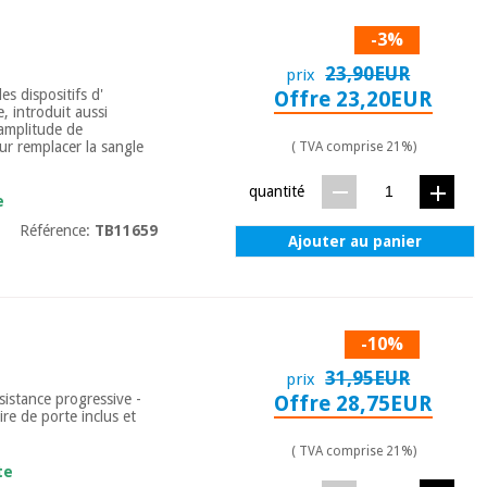
-3%
23,90EUR
prix
s dispositifs d'
Offre 23,20EUR
, introduit aussi
' amplitude de
r remplacer la sangle
( TVA comprise 21%)
quantité
e
Référence:
TB11659
Ajouter au panier
-10%
31,95EUR
prix
sistance progressive -
Offre 28,75EUR
re de porte inclus et
( TVA comprise 21%)
te