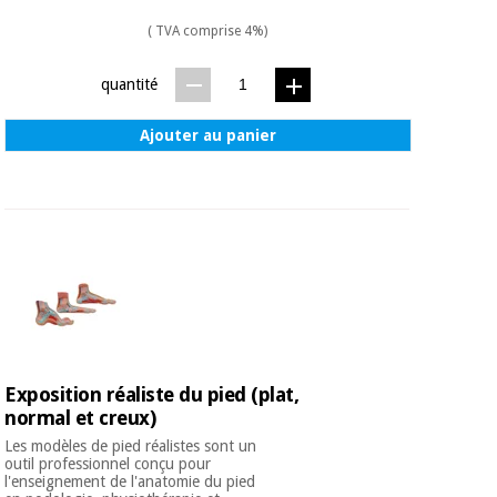
Matériel de
et
protection
pilates
( TVA comprise 4%)
essentiel
pour les
Sports
quantité
coronavirus
et
jeux
Ajouter au panier
Aérobic,
Armoires
fitness
sanitaires
et
pilates
Vétérinaire
Sports
Orthopédie
et
jeux
Instruments
chirurgicaux
Exposition réaliste du pied (plat,
(déstockage)
normal et creux)
Armoires
sanitaires
Les modèles de pied réalistes sont un
outil professionnel conçu pour
l'enseignement de l'anatomie du pied