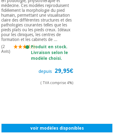
en podologie, physiothérapie et
Vétérinaire
médecine. Ces modèles reproduisent
fidèlement la morphologie du pied
humain, permettant une visualisation
claire des différentes structures et des
Orthopédie
pathologies courantes telles que les
pieds plats ou les pieds creux. Idéaux
pour les cliniques, les centres de
formation et les cabinets de ...
Instruments
(2
Produit en stock.
chirurgicaux
Avis)
Livraison selon le
(déstockage)
modèle choisi.
29,95€
depuis
( TVA comprise 4%)
voir modèles disponibles