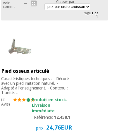
équipement
Classer par
Voir
médical
comme
Dentisterie
Page
1 de
1
Nouveautes
Offres
Médecine
traditionnelle
équipement
chinoise
médical
Outlet
Offres
Mobilier
clinique
Médecine
traditionnelle
chinoise
Académie
Armoires
Outlet
Pied osseux articulé
Tech
thérapeutiques
Fisaude
Caractéristiques techniques : - Décoré
Mobilier
avec un pied imitation naturel. -
Matériel de
Adapté à l'enseignement. - Contenu :
clinique
protection
1 unité. ...
Académie
essentiel
(2
Produit en stock.
Tech
pour les
Avis)
Livraison
Fisaude
Armoires
coronavirus
immédiate
thérapeutiques
Référence:
12.458.1
Aérobic,
24,76EUR
fitness
prix