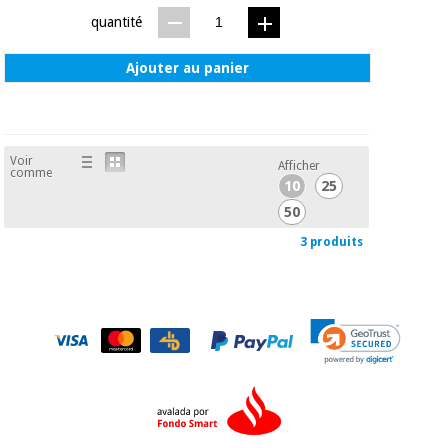
quantité
Ajouter au panier
Voir
Afficher
comme
10
25
50
3 produits