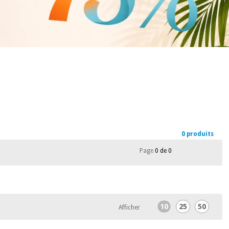
0 produits
Page
0 de 0
10
25
50
Afficher