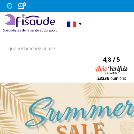
4,8 / 5
23236
opinions