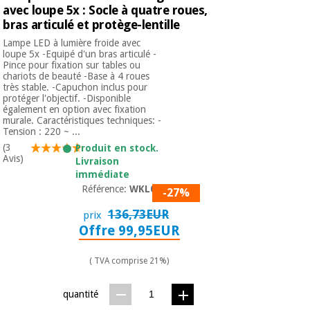
avec loupe 5x : Socle à quatre roues,
bras articulé et protège-lentille
Lampe LED à lumière froide avec
loupe 5x -Equipé d'un bras articulé -
Pince pour fixation sur tables ou
chariots de beauté -Base à 4 roues
très stable. -Capuchon inclus pour
protéger l'objectif. -Disponible
également en option avec fixation
murale. Caractéristiques techniques: -
Tension : 220 ~ ...
(3
Produit en stock.
Avis)
Livraison
immédiate
Référence:
WKL004
-27%
136,73EUR
prix
Offre 99,95EUR
( TVA comprise 21%)
quantité