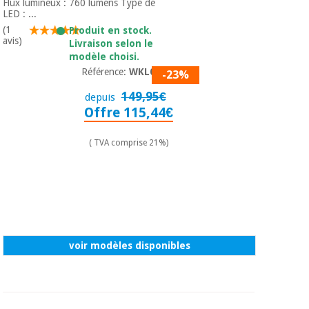
Flux lumineux : 760 lumens Type de
LED : ...
(1
Produit en stock.
avis)
Livraison selon le
modèle choisi.
Référence:
WKL003
-23%
149,95€
depuis
Offre 115,44€
( TVA comprise 21%)
voir modèles disponibles