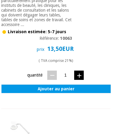
Matériel de
particulièrement pratique pour les
et
instituts de beauté, les cliniques, les
protection
pilates
cabinets de consultation et les salons
essentiel
qui doivent dégager leurs tables,
pour les
tables de soins et zones de travail. Cet
Sports
accessoire ...
coronavirus
et
Livraison estimée: 5-7 jours
jeux
Référence:
10063
Aérobic,
Armoires
13,50EUR
prix
fitness
sanitaires
et
( TVA comprise 21%)
pilates
Vétérinaire
quantité
Sports
Orthopédie
et
Ajouter au panier
jeux
Instruments
chirurgicaux
(déstockage)
Armoires
sanitaires