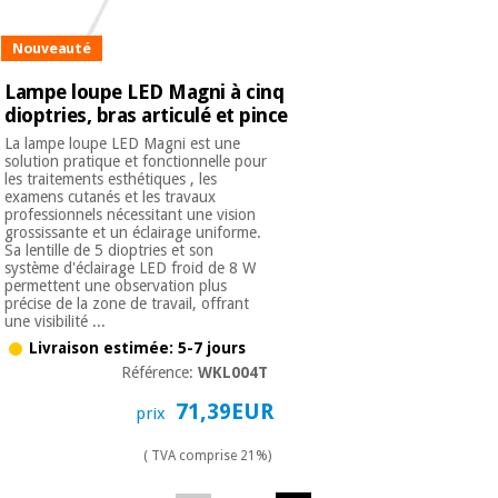
Vétérinaire
Nouveauté
Orthopédie
Lampe loupe LED Magni à cinq
dioptries, bras articulé et pince
La lampe loupe LED Magni est une
Instruments
solution pratique et fonctionnelle pour
chirurgicaux
les traitements esthétiques , les
(déstockage)
examens cutanés et les travaux
professionnels nécessitant une vision
grossissante et un éclairage uniforme.
Sa lentille de 5 dioptries et son
système d'éclairage LED froid de 8 W
permettent une observation plus
précise de la zone de travail, offrant
une visibilité ...
Livraison estimée: 5-7 jours
Référence:
WKL004T
71,39EUR
prix
( TVA comprise 21%)