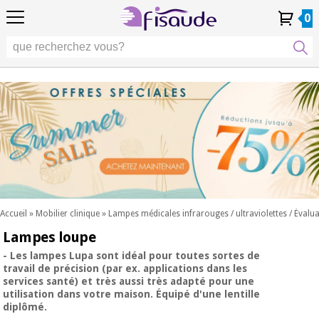
FR
FR
Physiothérapie
Physiothérapie
0
4,8
4,8
4,8
DE
DE
/ 5
/ 5
/ 5
Technologies
Technologies
ES
ES
Mon
Mon
Mes
Mes
différentielles
PT
PT
Compte
Compte
commandes
commandes
différentielles
Podologie
IT
IT
Podologie
EU
EU
Esthétique,
dermocosmétique
Occasion
Esthétique,
et médecine
Occasion
Fisaude
dermocosmétique
esthétique
Fisaude
et médecine
esthétique
Bien-
SUMMER
être,
SALE
qualité
SUMMER
Bien-
de vie
SALE
être,
et
Accueil
»
Mobilier clinique
»
Lampes médicales infrarouges / ultraviolettes / Évalu
qualité
soins
Lampes loupe
Nos
du
de vie
produits
corps
et
- Les lampes Lupa
sont idéal pour toutes sortes de
Kinefis
travail de précision (par ex. applications dans les
Nos
soins
services santé) et très aussi très adapté pour une
produits
du
Dentisterie
utilisation dans votre maison. Équipé d'une lentille
Kinefis
corps
diplômé.
Nouveautes