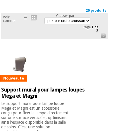
équipement
médical
Dentisterie
20 produits
Classer par
Voir
Nouveautes
Offres
comme
Médecine
traditionnelle
Page
1 de
équipement
2
chinoise
médical
Outlet
Offres
Mobilier
clinique
Médecine
traditionnelle
chinoise
Académie
Armoires
Outlet
Tech
thérapeutiques
Fisaude
Nouveauté
Mobilier
Matériel de
clinique
Support mural pour lampes loupes
protection
Académie
Mega et Magni
essentiel
Tech
pour les
Le support mural pour lampe loupe
Fisaude
Armoires
coronavirus
Mega et Magni est un accessoire
conçu pour fixer la lampe directement
thérapeutiques
sur une surface verticale , optimisant
Aérobic,
ainsi l'espace disponible dans la salle
de soins. C'est une solution
fitness