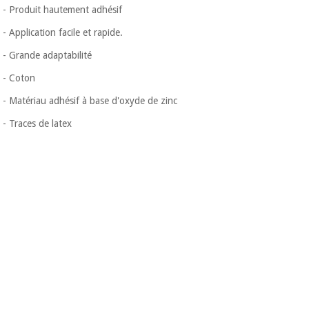
Vétérinaire
- Produit hautement adhésif
- Application facile et rapide.
Orthopédie
- Grande adaptabilité
- Coton
Instruments
- Matériau adhésif à base d'oxyde de zinc
chirurgicaux
(déstockage)
- Traces de latex