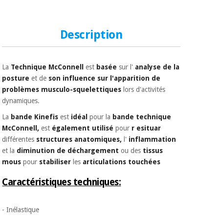
Matériel de
et
protection
pilates
essentiel
pour les
Description
Sports
coronavirus
et
jeux
La
Technique McConnell
est
basée
sur l'
analyse de la
Aérobic,
Armoires
posture
et de
son influence sur
l'apparition de
fitness
sanitaires
problèmes musculo-squelettiques
lors d'activités
et
dynamiques.
pilates
Vétérinaire
La
bande Kinefis
est
idéal
pour la
bande
technique
McConnell,
est
également utilisé
pour
r
esituar
Sports
Orthopédie
différentes
structures anatomiques,
l'
inflammation
et
et
la
diminution
de déchargement
ou
des
tissus
jeux
Instruments
mous
pour
stabiliser
les
articulations touchées
chirurgicaux
(déstockage)
Caractéristiques techniques:
Armoires
sanitaires
- Inélastique