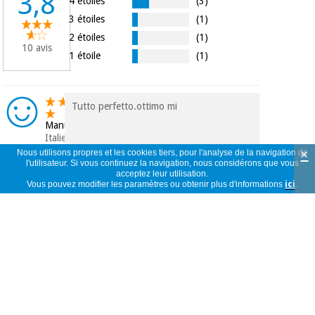
3,8
4 étoiles
(3)
3 étoiles
(1)
2 étoiles
(1)
10 avis
1 étoile
(1)
Tutto perfetto.ottimo mi
Manuele
Italie
×
23/05/2026
Nous utilisons propres et les cookies tiers, pour l'analyse de la navigation de
l'utilisateur. Si vous continuez la navigation, nous considérons que vous
acceptez leur utilisation.
Vous pouvez modifier les paramètres ou obtenir plus d'informations
ici
.
Nao foi este o tape que recebi
Luís
Portugal
29/03/2026
.....