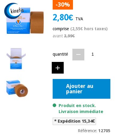
équipement
-30%
médical
Dentisterie
2,80€
Nouveautes
TVA
Offres
Médecine
traditionnelle
comprise
(2,55€ hors taxes)
équipement
chinoise
médical
avant
3,99€
Outlet
Offres
Mobilier
clinique
Médecine
quantité
traditionnelle
chinoise
Académie
Armoires
Outlet
Tech
thérapeutiques
Fisaude
Mobilier
Ajouter au
Matériel de
panier
clinique
protection
Académie
essentiel
Tech
pour les
Produit en stock.
Fisaude
Armoires
coronavirus
Livraison immédiate
thérapeutiques
* Expédition 15,34€
Aérobic,
fitness
Référence:
12705