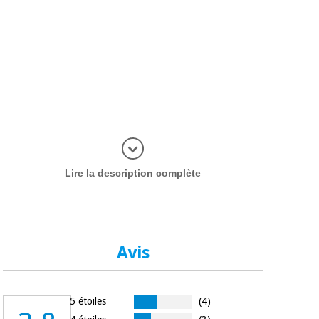
plus d'inf
Lire la description complète
Avis
5 étoiles
(4)